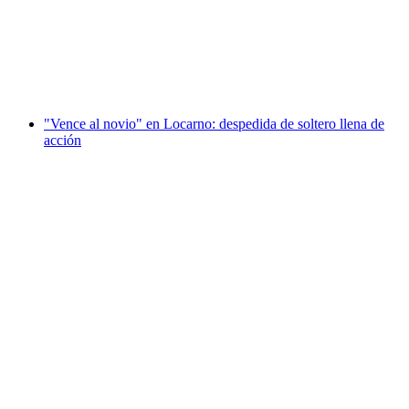
por persona
desde €333
"Vence al novio" en Locarno: despedida de soltero llena de
acción