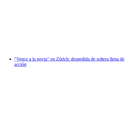
"Vence al novio" en Schaffhausen: despedida
de soltero llena de acción
por persona
desde €333
"Vence a la novia" en Zúrich: despedida de soltera llena de
acción