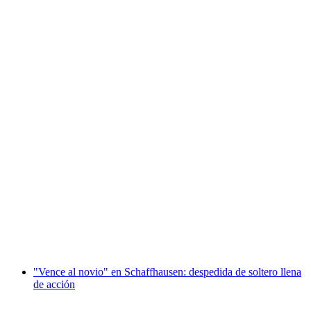
"Vence al novio" en Locarno: despedida de
soltero llena de acción
por persona
desde €333
"Vence al novio" en Schaffhausen: despedida de soltero llena
de acción