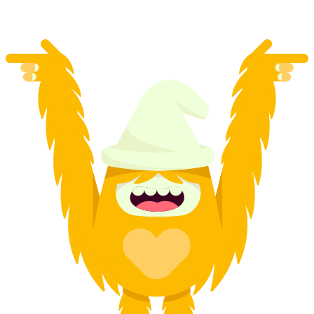
desde €222