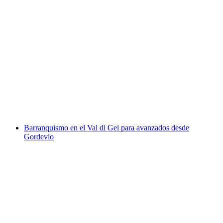
Cañonismo en Orino para expertos desde
Malvaglia
por persona
desde €266
Barranquismo en el Val di Gei para avanzados desde
Gordevio