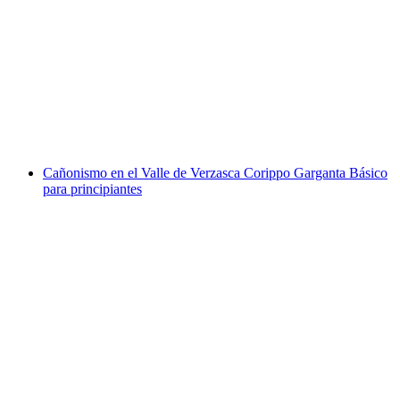
Prueba de barranquismo en Val di Vira para
principiantes
por persona
desde €133
Cañonismo en el Valle de Verzasca Corippo Garganta Básico
para principiantes