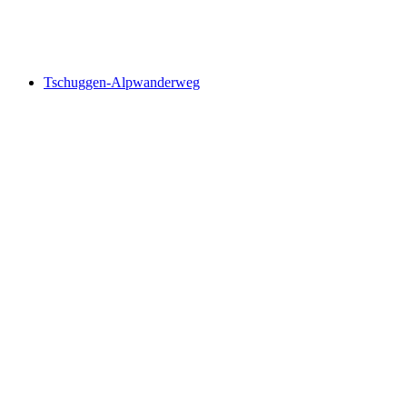
Stockhorn-Panoramaweg
Tschuggen-Alpwanderweg