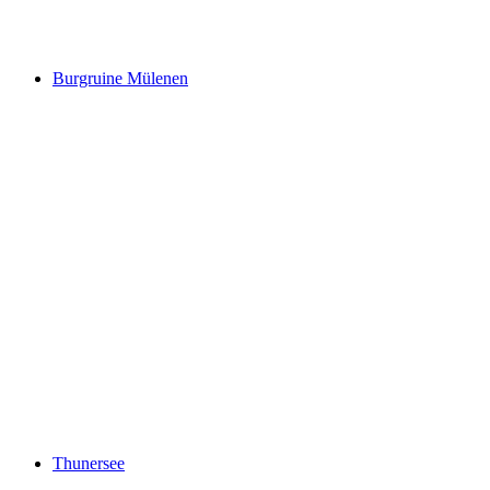
Stockhorn
Burgruine Mülenen
Burgruine Mülenen
Thunersee