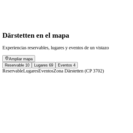
Organic weekly market
Acceso libre
Därstetten en el mapa
Experiencias reservables, lugares y eventos de un vistazo
Ampliar mapa
Reservable
10
Lugares
69
Eventos
4
Reservable
Lugares
Eventos
Zona Därstetten (CP 3702)