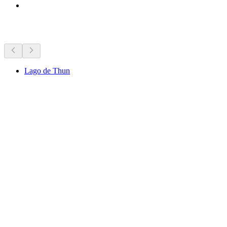
Lugares de interés cercanos
Lago de Thun