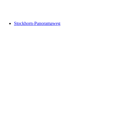
ViaJacobi, Stage 11/33
Stockhorn-Panoramaweg