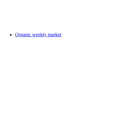
Klangreise - Magie der Klänge
Acceso libre
Organic weekly market