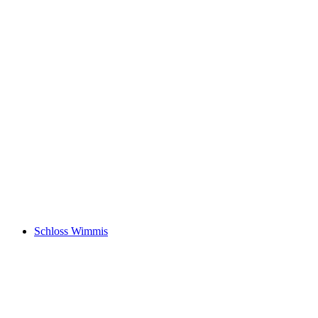
Jagdschlösschen Lattigen
Schloss Wimmis