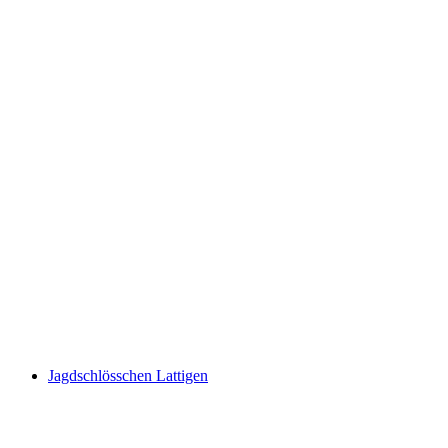
Thunersee
Jagdschlösschen Lattigen