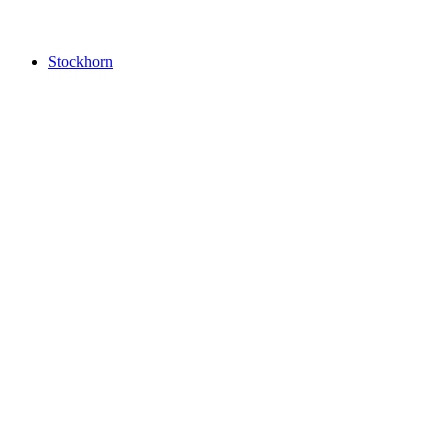
Castillo Oberhofen
Stockhorn