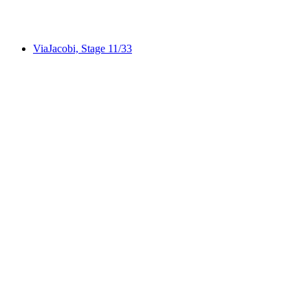
Panorama Rundweg Thunersee, Stage 4/4
ViaJacobi, Stage 11/33