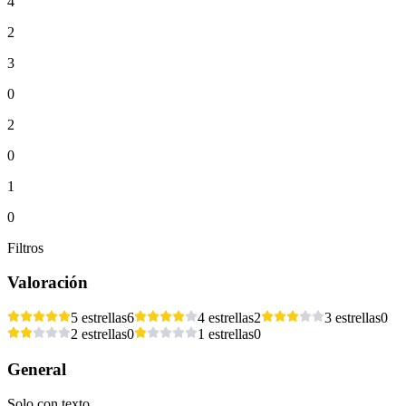
4
2
3
0
2
0
1
0
Filtros
Valoración
5 estrellas
6
4 estrellas
2
3 estrellas
0
2 estrellas
0
1 estrellas
0
General
Solo con texto