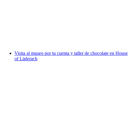
Curso de chocolate en House of Läderach
por persona
desde €67
Visita al museo por tu cuenta y taller de chocolate en House
of Läderach