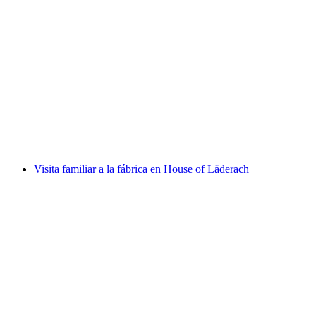
"Visita mágica a la fábrica" en House of
Läderach
por persona
desde €78
Visita familiar a la fábrica en House of Läderach