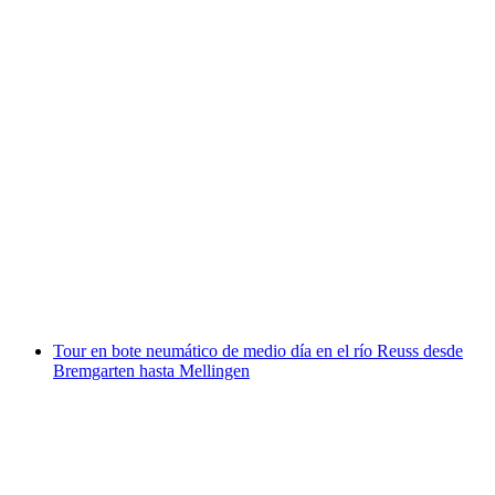
Excursión de medio día en hinchable por el río
Reuss desde Gisikon hasta Ottenbach
por persona
desde €105
Tour en bote neumático de medio día en el río Reuss desde
Bremgarten hasta Mellingen