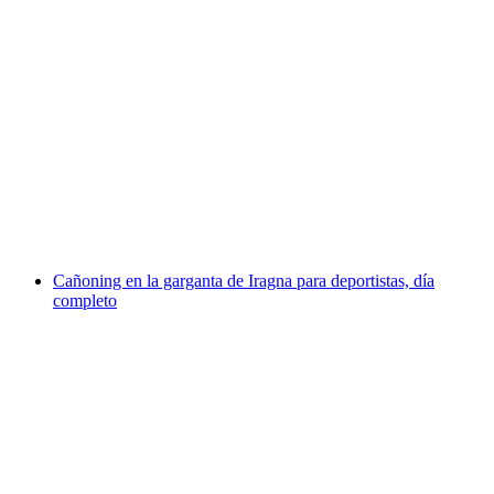
Cañoning en Boggera Plus Valle di Cresciano
día completo
por persona
desde €212
Cañoning en la garganta de Iragna para deportistas, día
completo