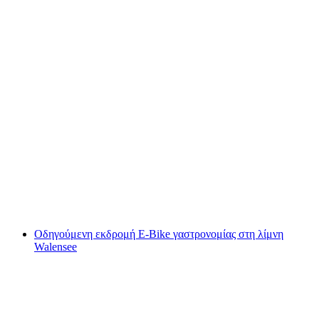
Σετ εξερεύνησης εμπειρία Walensee
ανά άτομο
από €28
Οδηγούμενη εκδρομή E-Bike γαστρονομίας στη λίμνη
Walensee