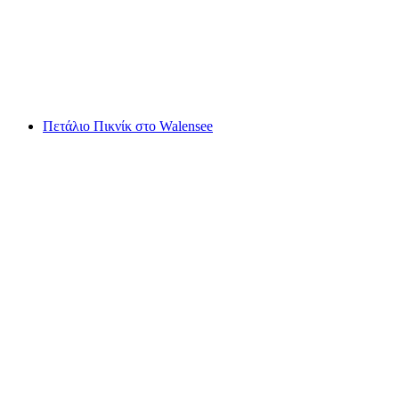
ανά άτομο
από €128
Πετάλιο Πικνίκ στο Walensee