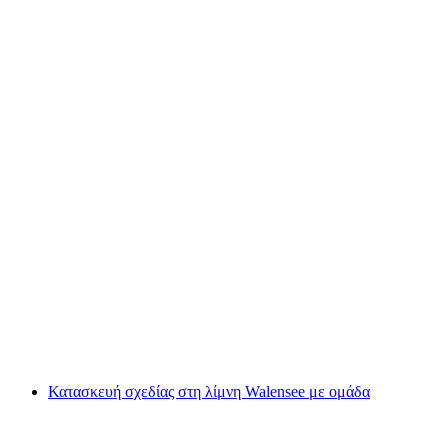
Ιδιωτική πεζοπορία ημερήσια στη λίμνη Βάλεν
από τη Ζυρίχη
ανά άτομο
από €219
Κατασκευή σχεδίας στη λίμνη Walensee με ομάδα