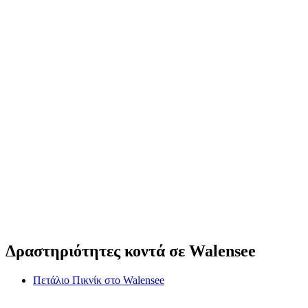
Πετάλιο Πικνίκ στο Walensee
ανά άτομο
από €56
Δραστηριότητες κοντά σε Walensee
Πετάλιο Πικνίκ στο Walensee