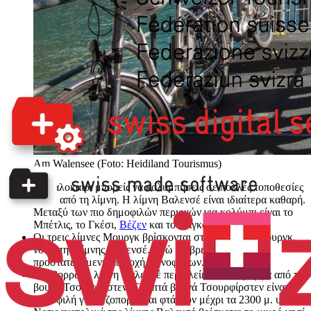
Am Walensee (Foto: Heidiland Tourismus)
Το καλοκαίρι μπορείς να κολυμπήσεις σε πολλές τοποθεσίες
γύρω από τη λίμνη. Η λίμνη Βαλενσέ είναι ιδιαίτερα καθαρή.
Μεταξύ των πιο δημοφιλών περιοχών για κολύμπι είναι το
Μπέτλις, το Γκέσι,
Βέζεν
και το Λάγκο Μίο.
Οι τρεις λίμνες Μουργκ βρίσκονται στην κοιλάδα Μουργκ,
νότια της λίμνης Βαλενσέ. Εδώ θα βρεις επίσης μια
προστατευόμενη περιοχή κωνοφόρων.
Στο βορρά, η λίμνη Βαλενσέ περικλείεται πανέμορφα από τα
βουνά Τσουρφίρστεν. Τα επτά βουνά Τσουρφίρστεν είναι
δημοφιλή για πεζοπορία και φτάνουν μέχρι τα 2300 μ. υ. ψ.