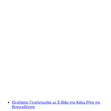
Κρασί και γκουρμέ πεζοπορία για ομάδες από
το Φλέσχ
ανά άτομο
από €255
Περίπατος Γευσιγνωσίας με E-Bike στο Κάτω Ρήνο της
Βυρτεμβέργης