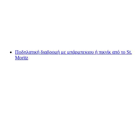
Περίπατος Γευσιγνωσίας με E-Bike στο Κάτω
Ρήνο της Βυρτεμβέργης
ανά άτομο
από €67
Ποδηλατική διαδρομή με μπάρμπεκιου ή πικνίκ από το St.
Moritz