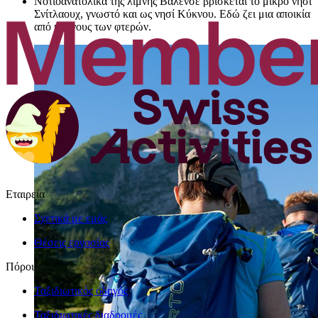
Νοτιοανατολικά της λίμνης Βαλενσέ βρίσκεται το μικρό νησί
Σνίτλαουχ, γνωστό και ως νησί Κύκνου. Εδώ ζει μια αποικία
από κύκνους των φτερών.
Εταιρεία
Σχετικά με εμάς
Θέσεις εργασίας
Πόροι
Ταξιδιωτικός οδηγός
Ταξιδιωτικές διαδρομές