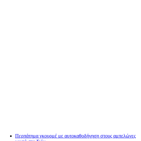
Γαστρονομική πεζοπορία “Βουνό και Θέα” από
το Laax
ανά άτομο
από €101
Περπάτημα γκουρμέ με αυτοκαθοδήγηση στους αμπελώνες