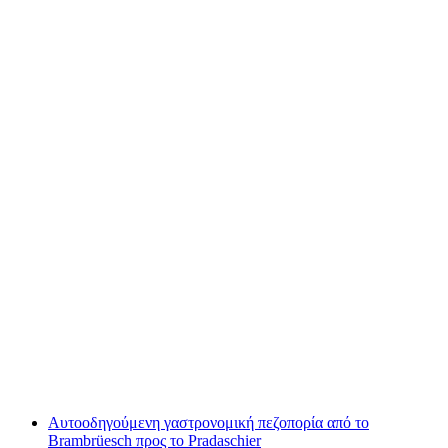
Ποδηλατική διαδρομή με μπάρμπεκιου ή
πικνίκ από το St. Moritz
ανά άτομο
από €193
Αυτοοδηγούμενη γαστρονομική πεζοπορία από το
Brambrüesch προς το Pradaschier