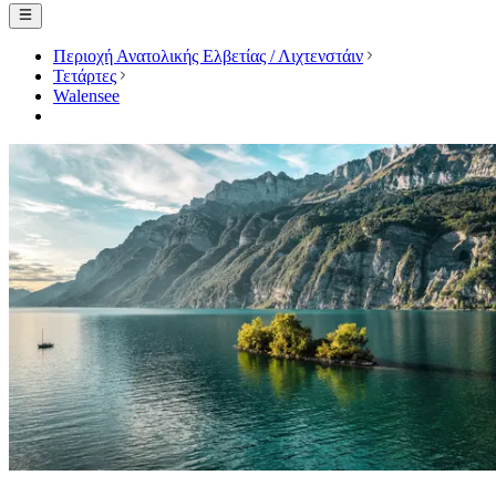
Περιοχή Ανατολικής Ελβετίας / Λιχτενστάιν
Τετάρτες
Walensee