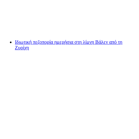
ανά άτομο
από €101
Ιδιωτική πεζοπορία ημερήσια στη λίμνη Βάλεν από τη
Ζυρίχη