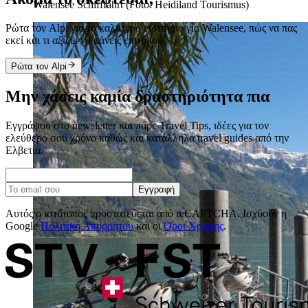
Walensee Schifffahrt (Foto: Heidiland Tourismus)
Ρώτα τον Alpi για το καλύτερο εισιτήριο για Walensee, πώς να πας
εκεί και τι αξίζει να κάνεις επιτόπου.
Ρώτα τον Alpi
Μην χάσεις καμία δραστηριότητα πια
Εγγράψου στο newsletter και πάρε Travel Tips, ιδέες για τον
ελεύθερό σου χρόνο καθώς και κατάλληλα travel guides από την
Ελβετία.
Εγγραφή
Αυτός ο ιστότοπος προστατεύεται από reCAPTCHA. Ισχύουν η
Google
Πολιτική Απορρήτου
και οι
Όροι Χρήσης
.