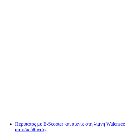
Γιόγκα SUP στο Walensee
ανά άτομο
από €39
Περίπατος με E-Scooter και πικνίκ στη λίμνη Walensee
αυτοδιεύθυνσης