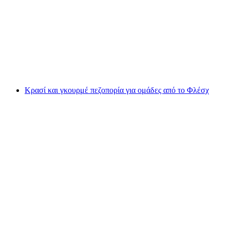
Πετάλιο Πικνίκ στο Walensee
ανά άτομο
από €56
Κρασί και γκουρμέ πεζοπορία για ομάδες από το Φλέσχ