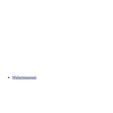
Local museum
Walsermuseum