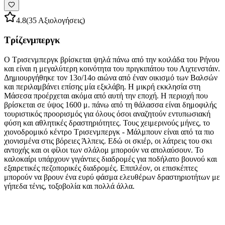
4.8
(35 Αξιολογήσεις)
Τρίζενμπεργκ
Ο Τρισενμπεργκ βρίσκεται ψηλά πάνω από την κοιλάδα του Ρήνου
και είναι η μεγαλύτερη κοινότητα του πριγκιπάτου του Λιχτενστάιν.
Δημιουργήθηκε τον 13ο/14ο αιώνα από έναν οικισμό των Βαλσών
και περιλαμβάνει επίσης μία εξκλάβη. Η μικρή εκκλησία στη
Μάσεσα προέρχεται ακόμα από αυτή την εποχή. Η περιοχή που
βρίσκεται σε ύψος 1600 μ. πάνω από τη θάλασσα είναι δημοφιλής
τουριστικός προορισμός για όλους όσοι αναζητούν εντυπωσιακή
φύση και αθλητικές δραστηριότητες. Τους χειμερινούς μήνες, το
χιονοδρομικό κέντρο Τρισενμπεργκ - Μάλμπουν είναι από τα πιο
χιονισμένα στις βόρειες Άλπεις. Εδώ οι σκιέρ, οι λάτρεις του σκι
αντοχής και οι φίλοι των σλάλομ μπορούν να απολαύσουν. Το
καλοκαίρι υπάρχουν γιγάντιες διαδρομές για ποδήλατο βουνού και
εξαιρετικές πεζοπορικές διαδρομές. Επιπλέον, οι επισκέπτες
μπορούν να βρουν ένα ευρύ φάσμα ελευθέρων δραστηριοτήτων με
γήπεδα τένις, τοξοβολία και πολλά άλλα.
Εξερευνήστε κατηγορίες