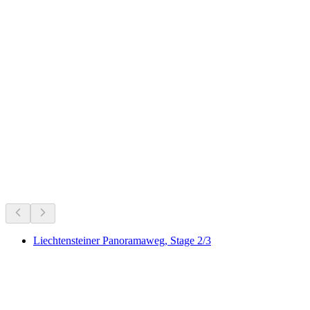
Exhibition | Eleanor Antin. A Retrospective
Πεζοπορίες κοντά σου
Όλα σε απόσταση 25 λεπτών οδικώς
Liechtensteiner Panoramaweg, Stage 2/3