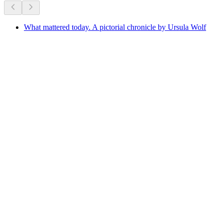
What mattered today. A pictorial chronicle by Ursula Wolf
What mattered today. A pictorial chronicle by
Ursula Wolf