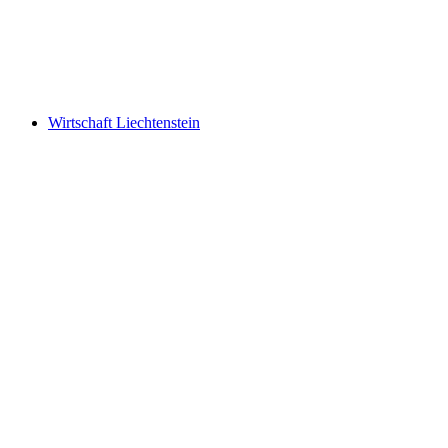
What mattered today. A pictorial chronicle by
Ursula Wolf
Wirtschaft Liechtenstein