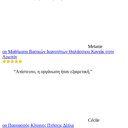
Melanie
on Μαθήματα Βασικών Ικανοτήτων Θαλάσσιου Καγιάκ στην
Αρμπόν
“Απίστευτο, η οργάνωση ήταν εξαιρετική.”
Cécile
on Παρνασσός Κίτρινες Πτήσεις Δίπλα