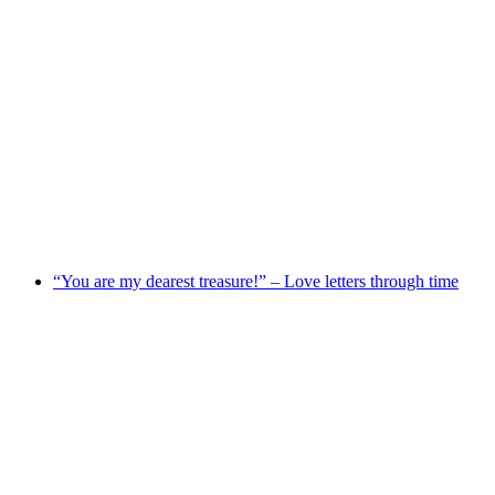
Wirtschaft Liechtenstein
Ελεύθερη είσοδος
“You are my dearest treasure!” – Love letters through time