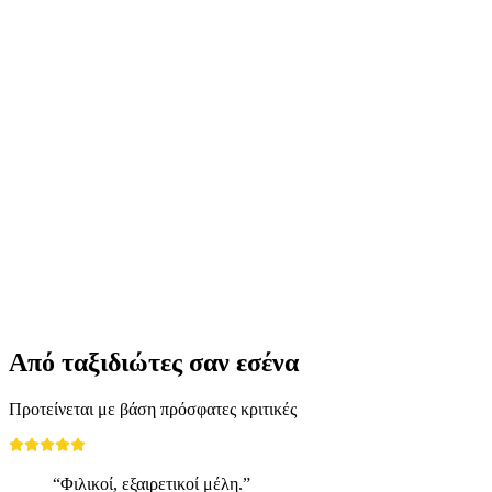
Exhibition | Im kollabor: Mercedes Azpilicueta.
CaccHho CucchhA
Ελεύθερη είσοδος
Από ταξιδιώτες σαν εσένα
Προτείνεται με βάση πρόσφατες κριτικές
“Φιλικοί, εξαιρετικοί μέλη.”