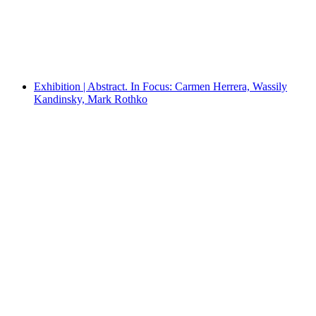
Exhibition | In the context of the collection:
RELAX (chiarenza & hauser & co)
Exhibition | Abstract. In Focus: Carmen Herrera, Wassily
Kandinsky, Mark Rothko