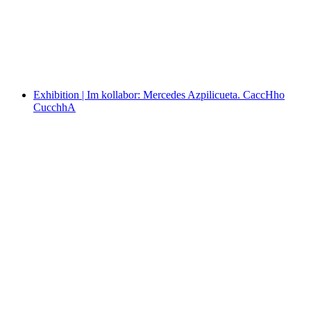
“You are my dearest treasure!” – Love letters
through time
Exhibition | Im kollabor: Mercedes Azpilicueta. CaccHho
CucchhA