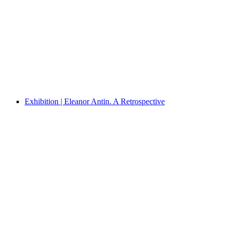
Exhibition | Anna Jermolaewa. Radical Hope
Exhibition | Eleanor Antin. A Retrospective