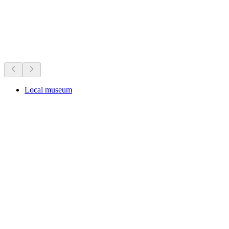
Μουσεία & εκθέσεις
Όλα σε απόσταση 25 λεπτών οδικώς
Local museum