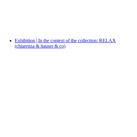
Exhibition | Im kollabor: Mercedes Azpilicueta.
CaccHho CucchhA
Exhibition | In the context of the collection: RELAX
(chiarenza & hauser & co)