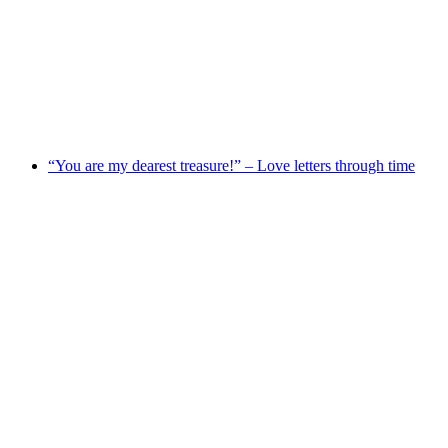
Stefan Kainbacher. Trialogue: Holobiont
Habitat – Chapter 1. Decode
“You are my dearest treasure!” – Love letters through time