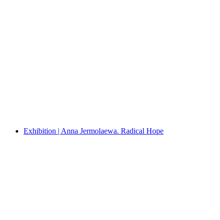
Exhibition | Abstract. In Focus: Carmen
Herrera, Wassily Kandinsky, Mark Rothko
Exhibition | Anna Jermolaewa. Radical Hope