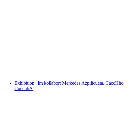
“You are my dearest treasure!” – Love letters
through time
Ελεύθερη είσοδος
Exhibition | Im kollabor: Mercedes Azpilicueta. CaccHho
CucchhA