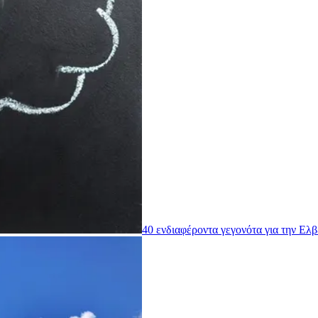
40 ενδιαφέροντα γεγονότα για την Ελβ