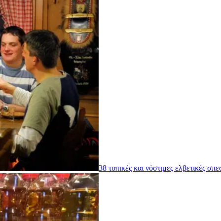
38 τυπικές και νόστιμες ελβετικές σπε