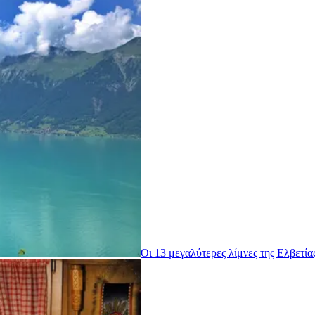
Οι 13 μεγαλύτερες λίμνες της Ελβετίας 