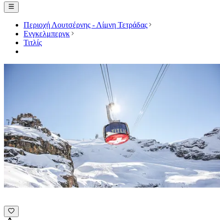
Περιοχή Λουτσέρνης - Λίμνη Τετράδας
Ενγκελμπεργκ
Τιτλίς