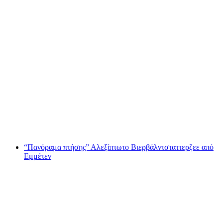
Αλεξίπτωτο πλαγιάς Tandem Engelberg Brunni
ανά άτομο
από €223
“Πανόραμα πτήσης” Αλεξίπτωτο Βιερβάλντσταττερζεε από
Εμμέτεν