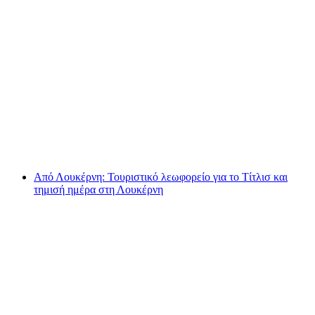
Εισιτήριο επιστροφής Titlis από το Engelberg
με Ice Flyer και Horizon Deck
ανά άτομο
από €146
Από Λουκέρνη: Τουριστικό λεωφορείο για το Τίτλισ και
τημισή ημέρα στη Λουκέρνη