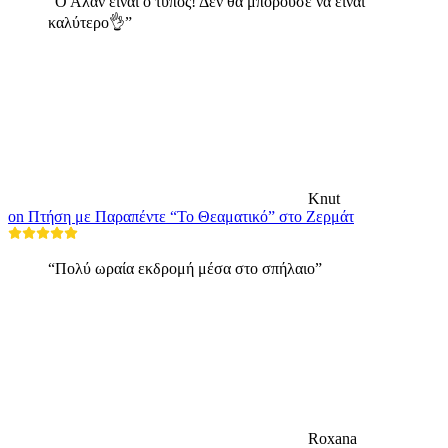
“Ο Άλαν είναι ο τύπος! Δεν θα μπορούσε να είναι
καλύτερο👌”
Knut
on Πτήση με Παραπέντε “Το Θεαματικό” στο Ζερμάτ
“Πολύ ωραία εκδρομή μέσα στο σπήλαιο”
Roxana