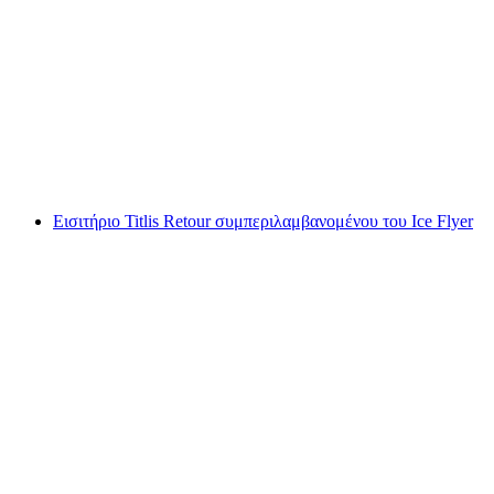
Εισιτήριο Trübsee από το Engelberg
ανά άτομο
από €43
Εισιτήριο Titlis Retour συμπεριλαμβανομένου του Ice Flyer