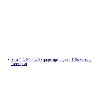
Εισιτήριο Τίτλις από Ένγκελμπεργκ
ανά άτομο
από €114
Συνεδρία Zürich: Εκδρομή ημέρας στο Titlis και στη
Λουκέρνη