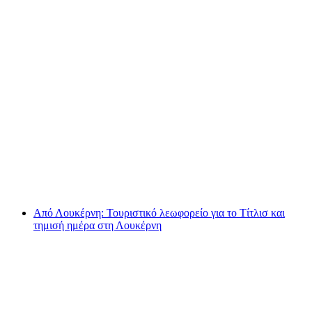
Εισιτήριο επιστροφής Titlis από το Engelberg
με Ice Flyer και Horizon Deck
ανά άτομο
από €146
Από Λουκέρνη: Τουριστικό λεωφορείο για το Τίτλισ και
τημισή ημέρα στη Λουκέρνη