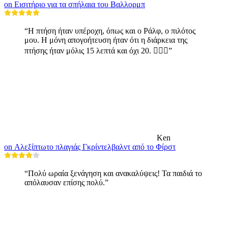
on Εισιτήριο για τα σπήλαια του Βαλλορμπ
“Η πτήση ήταν υπέροχη, όπως και ο Ράλφ, ο πιλότος
μου. Η μόνη απογοήτευση ήταν ότι η διάρκεια της
πτήσης ήταν μόλις 15 λεπτά και όχι 20. 🤷🏼‍♂️”
Ken
on Αλεξίπτωτο πλαγιάς Γκρίντελβαλντ από το Φίρστ
“Πολύ ωραία ξενάγηση και ανακαλύψεις! Τα παιδιά το
απόλαυσαν επίσης πολύ.”