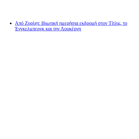
ανά άτομο
από €167
Από Ζυρίχη: Ιδιωτική ημερήσια εκδρομή στον Τίτλις, το
Ένγκελμπεργκ και την Λουκέρνη