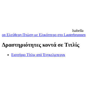
Isabella
on Ελεύθερη Πτώση με Ελικόπτερο στο Lauterbrunnen
Δραστηριότητες κοντά σε Τιτλίς
Εισιτήριο Τίτλις από Ένγκελμπεργκ