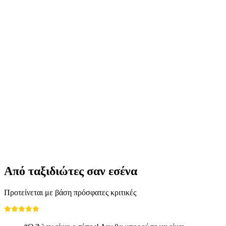
Από Ζυρίχη: Ιδιωτική ημερήσια εκδρομή στον
Τίτλις, το Ένγκελμπεργκ και την Λουκέρνη
ανά άτομο
από €315
Από ταξιδιώτες σαν εσένα
Προτείνεται με βάση πρόσφατες κριτικές