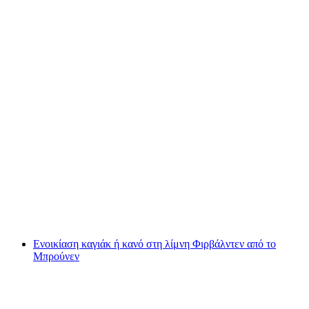
Νίτερμπαουν-Έμετεν Σαποταμίν Σαποταμιού
ανά άτομο
από €206
Ενοικίαση καγιάκ ή κανό στη λίμνη Φιρβάλντεν από το
Μπρούνεν