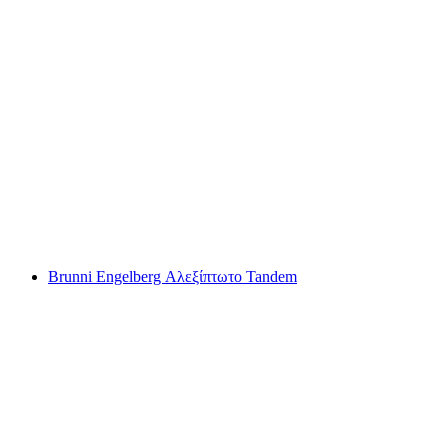
Ελεύθερη πτήση με παραπέντε από το
Ένγκελμπερκ
ανά άτομο
από €223
Brunni Engelberg Αλεξίπτωτο Tandem