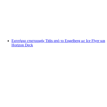
Περιπέτεια στον Παγετώνα του Titlis
ανά άτομο
από €473
Εισιτήριο επιστροφής Titlis από το Engelberg με Ice Flyer και
Horizon Deck