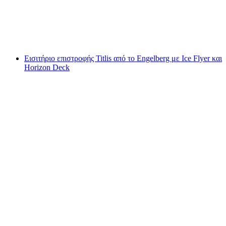
ανά άτομο
από €229
Εισιτήριο επιστροφής Titlis από το Engelberg με Ice Flyer και
Horizon Deck