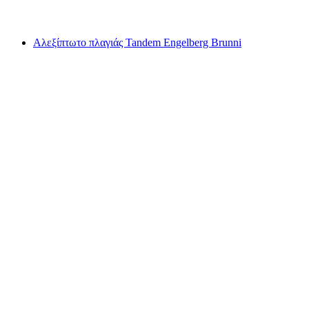
από €290
Αλεξίπτωτο πλαγιάς Tandem Engelberg Brunni