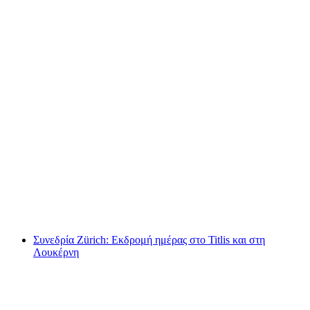
Εισιτήριο Τίτλις από Ένγκελμπεργκ
ανά άτομο
από €114
Συνεδρία Zürich: Εκδρομή ημέρας στο Titlis και στη
Λουκέρνη