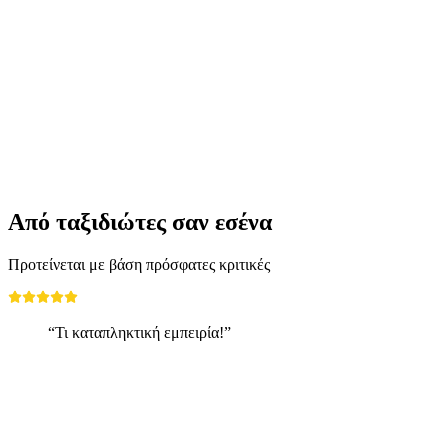
Canyoning στη βαθιά χαράδρα Tête-Noire
κοντά στο Chamonix
ανά άτομο
από €123
Από ταξιδιώτες σαν εσένα
Προτείνεται με βάση πρόσφατες κριτικές
“Τι καταπληκτική εμπειρία!”