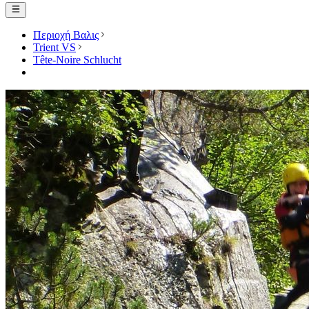
Περιοχή Βαλις
Trient VS
Tête-Noire Schlucht