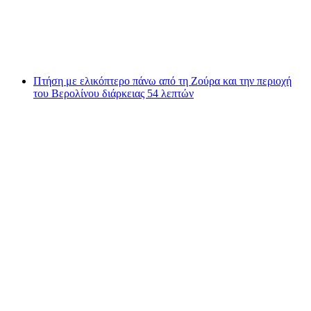
ανά άτομο
από €4447
Πτήση με ελικόπτερο πάνω από τη Ζούρα και την περιοχή
του Βερολίνου διάρκειας 54 λεπτών