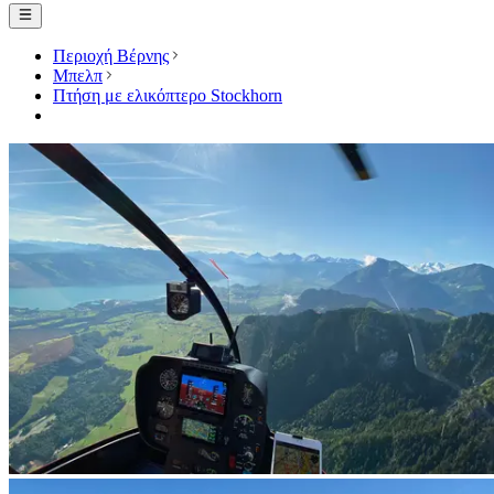
Περιοχή Βέρνης
Μπελπ
Πτήση με ελικόπτερο Stockhorn