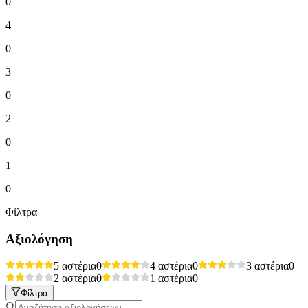
0
4
0
3
0
2
0
1
0
Φίλτρα
Αξιολόγηση
5 αστέρια
0
4 αστέρια
0
3 αστέρια
0
2 αστέρια
0
1 αστέρια
0
Φίλτρα