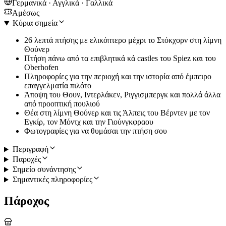
Γερμανικά · Αγγλικά · Γαλλικά
Αμέσως
Κύρια σημεία
26 λεπτά πτήσης με ελικόπτερο μέχρι το Στόκχορν στη λίμνη
Θούνερ
Πτήση πάνω από τα επιβλητικά κά castles του Spiez και του
Oberhofen
Πληροφορίες για την περιοχή και την ιστορία από έμπειρο
επαγγελματία πιλότο
Άποψη του Θουν, Ιντερλάκεν, Ριγγισμπεργκ και πολλά άλλα
από προοπτική πουλιού
Θέα στη λίμνη Θούνερ και τις Άλπεις του Βέρντεν με τον
Εγκίρ, τον Μόντχ και την Γιούνγκφραου
Φωτογραφίες για να θυμάσαι την πτήση σου
Περιγραφή
Παροχές
Σημείο συνάντησης
Σημαντικές πληροφορίες
Πάροχος