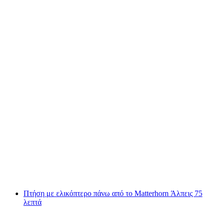
Ελικόπτερο πτήσης πάνω από την πόλη της
Βέρνης 20 λεπτά
ανά άτομο
από €665
Πτήση με ελικόπτερο πάνω από το Matterhorn Άλπεις 75
λεπτά