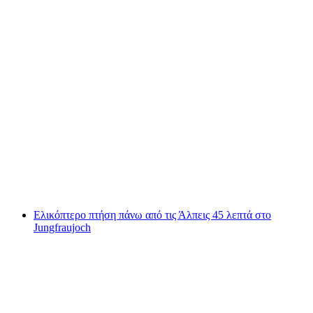
Πτήση με ελικόπτερο πάνω από τη Ζούρα και
την περιοχή του Βερολίνου διάρκειας 54
λεπτών
ανά άτομο
από €1828
Ελικόπτερο πτήση πάνω από τις Άλπεις 45 λεπτά στο
Jungfraujoch