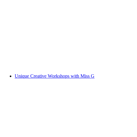
Exhibition tour: Anne Loch. Painting: So
what?
Ελεύθερη είσοδος
Unique Creative Workshops with Miss G