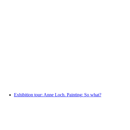
Anne Loch. Painting: So what?
Ελεύθερη είσοδος
Exhibition tour: Anne Loch. Painting: So what?