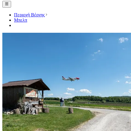
Περιοχή Βέρνης
Μπελπ