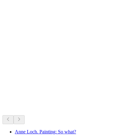
Belp Castle
Τι συμβαίνει τώρα
Προτείνεται με βάση όσα συμβαίνουν τώρα
Anne Loch. Painting: So what?