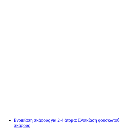
Ελικόπτερο πτήση πάνω από τις Άλπεις 45
λεπτά στο Jungfraujoch
ανά άτομο
από €1441
Ενοικίαση σκάφους για 2-4 άτομα: Ενοικίαση φουσκωτού
σκάφους