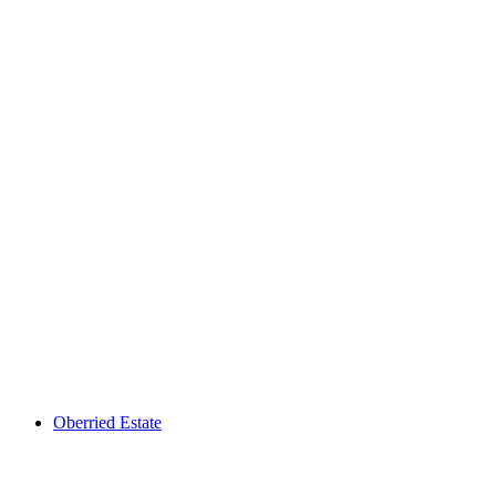
Neues Schloss Belp
Oberried Estate