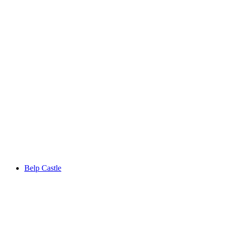
Oberried Estate
Belp Castle