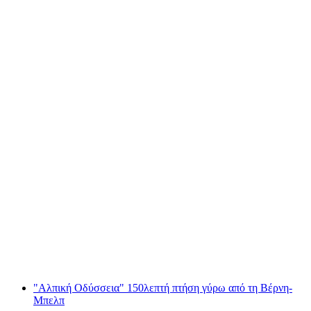
"Alpine Venture" Πτήση Rundflug διάρκειας
60 λεπτών από το αεροδρόμιο της Βέρνη-
Μπελπ
ανά άτομο
από €1035
"Αλπική Οδύσσεια" 150λεπτή πτήση γύρω από τη Βέρνη-
Μπελπ