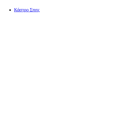
Κάστρο Σπιτς
Κάστρο Σπιτς