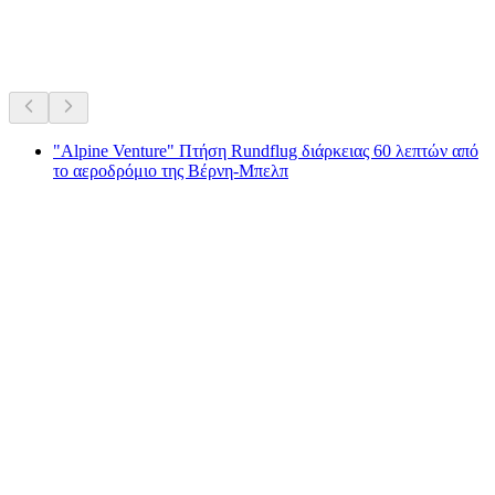
Τα διαχρονικά αγαπημένα της Ελβετίας.
Προτείνεται με βάση τη διαχρονική δημοτικότητα
"Alpine Venture" Πτήση Rundflug διάρκειας 60 λεπτών από
το αεροδρόμιο της Βέρνη-Μπελπ