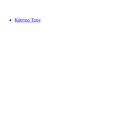
Βάσκερτς
Κάστρο Τουν
Κάστρο Τουν