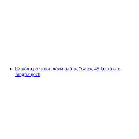
"Αλπική Οδύσσεια" 150λεπτή πτήση γύρω από
τη Βέρνη-Μπελπ
ανά άτομο
από €2588
Ελικόπτερο πτήση πάνω από τις Άλπεις 45 λεπτά στο
Jungfraujoch