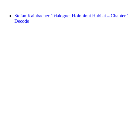
Stefan Kainbacher. Trialogue: Holobiont Habitat – Chapter 1.
Decode
Stefan Kainbacher. Trialogue: Holobiont
Habitat – Chapter 1. Decode