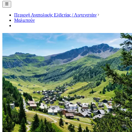
Περιοχή Ανατολικής Ελβετίας / Λιχτενστάιν
Μαλμπούν