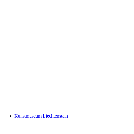
Hilti Art Foundation
Kunstmuseum Liechtenstein
Kunstmuseum Liechtenstein