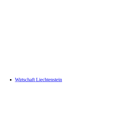
What mattered today. A pictorial chronicle by
Ursula Wolf
Wirtschaft Liechtenstein