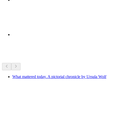
Τι συμβαίνει τώρα
Προτείνεται με βάση όσα συμβαίνουν τώρα
What mattered today. A pictorial chronicle by Ursula Wolf