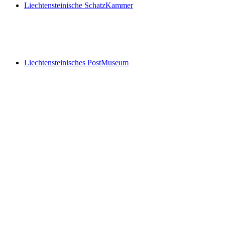
Liechtensteinische SchatzKammer
Liechtensteinische SchatzKammer
Liechtensteinisches PostMuseum