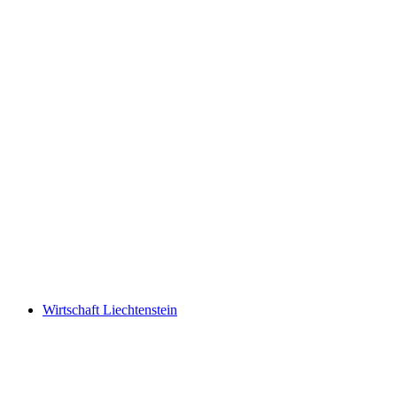
What mattered today. A pictorial chronicle by
Ursula Wolf
Ελεύθερη είσοδος
Wirtschaft Liechtenstein