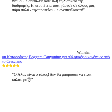
νιώθουμε ασφαλείς καθ' όλη τη διάρκεια της
διαδρομής. Η περιπέτεια τούτη άρεσε σε όλους μας
πάρα πολύ - την προτείνουμε ανεπιφύλακτα!”
Wilhelm
on Καταρράκτες Boggera Canyoning για αθλητικές οικογένειες από
το Cresciano
“Ο Άλαν είναι ο τύπος! Δεν θα μπορούσε να είναι
καλύτερο👌”