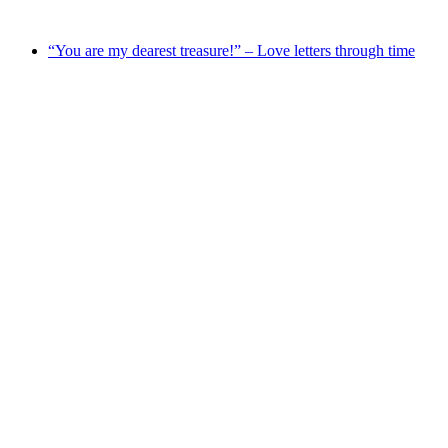
Ελεύθερη είσοδος
“You are my dearest treasure!” – Love letters through time
“You are my dearest treasure!” – Love letters
through time