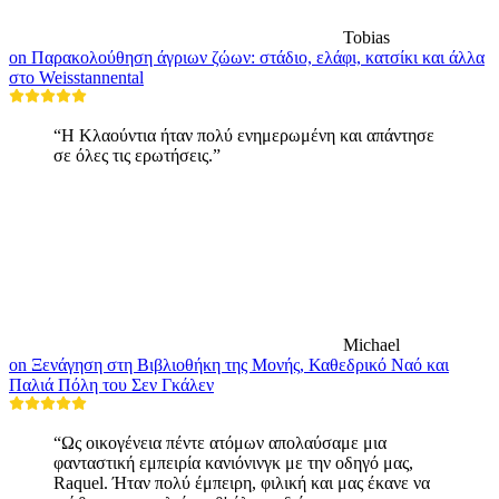
Tobias
on Παρακολούθηση άγριων ζώων: στάδιο, ελάφι, κατσίκι και άλλα
στο Weisstannental
“Η Κλαούντια ήταν πολύ ενημερωμένη και απάντησε
σε όλες τις ερωτήσεις.”
Michael
on Ξενάγηση στη Βιβλιοθήκη της Μονής, Καθεδρικό Ναό και
Παλιά Πόλη του Σεν Γκάλεν
“Ως οικογένεια πέντε ατόμων απολαύσαμε μια
φανταστική εμπειρία κανιόνινγκ με την οδηγό μας,
Raquel. Ήταν πολύ έμπειρη, φιλική και μας έκανε να