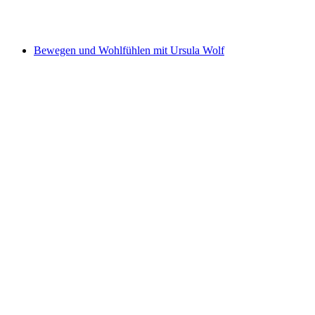
Ελεύθερη είσοδος
Bewegen und Wohlfühlen mit Ursula Wolf
Bewegen und Wohlfühlen mit Ursula Wolf