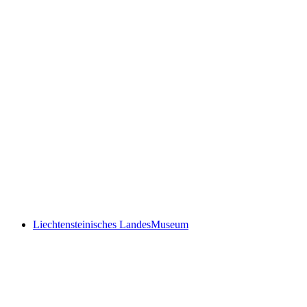
“You are my dearest treasure!” – Love letters
through time
Liechtensteinisches LandesMuseum