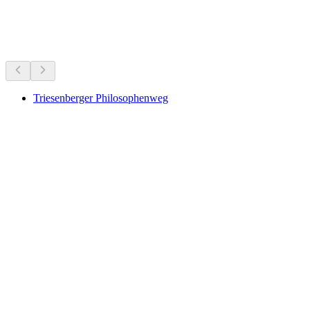
Διαδρομές πεζοπορίας
Προτείνεται με βάση την ώρα της ημέρας και τον καιρό
Triesenberger Philosophenweg