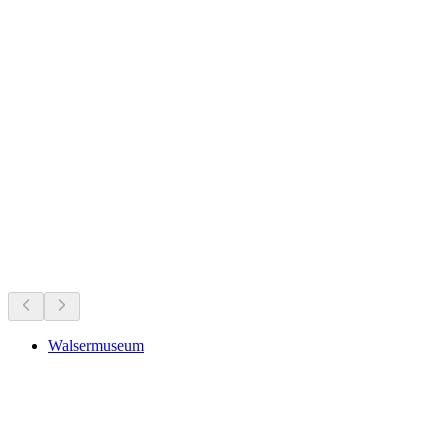
Μουσεία & εκθέσεις
Όλα σε απόσταση 25 λεπτών οδικώς
Walsermuseum