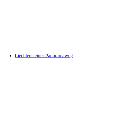
Liechtensteiner Panoramaweg, Stage 1/3
Liechtensteiner Panoramaweg