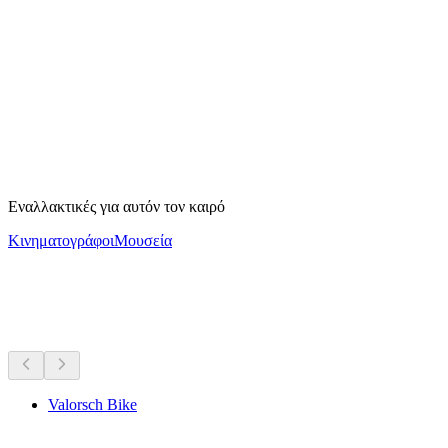
Liechtensteiner Panoramaweg
Εναλλακτικές για αυτόν τον καιρό
Κινηματογράφοι
Μουσεία
Ποδηλατικές βόλτες κοντά σου
Όλα σε απόσταση 55 λεπτών οδικώς
Valorsch Bike