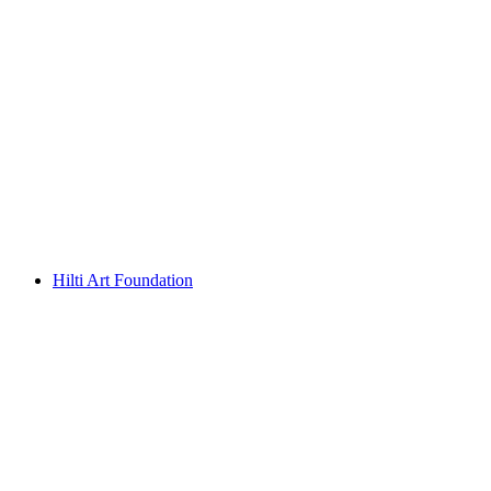
Liechtensteinisches PostMuseum
Hilti Art Foundation