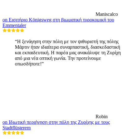
Maniscalco
on Εισιτήριο Königsweg στη βιωματική τυροκομική του
Emmentaler
“Η ξενάγηση στην πόλη με τον ψιθυριστή της πόλης
Μάρτιν ήταν ιδιαίτερα συναρπαστική, διασκεδαστική
και εκπαιδευτική. Η παρέα μας ανακάλυψε τη Ζυρίχη
από μια νέα οπτική γωνία. Την προτείνουμε
οπωσδήποτε!”
Robin
on Ιδιωτική περιήγηση στην πόλη της Ζυρίχης με τους
Stadtflüsterern