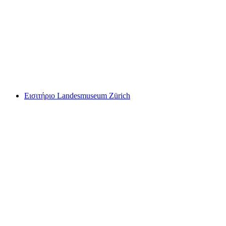
“Νυχτοφύλακας” Ιστορική Ξενάγηση στη
Ζυρίχη
ανά άτομο
από €17
Εισιτήριο Landesmuseum Zürich