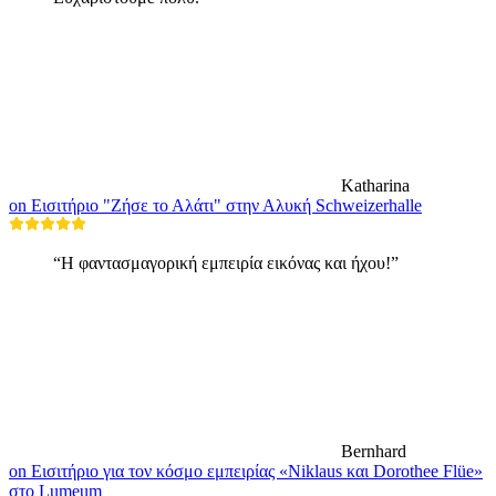
Katharina
on Εισιτήριο "Ζήσε το Αλάτι" στην Αλυκή Schweizerhalle
“Η φαντασμαγορική εμπειρία εικόνας και ήχου!”
Bernhard
on Εισιτήριο για τον κόσμο εμπειρίας «Niklaus και Dorothee Flüe»
στο Lumeum