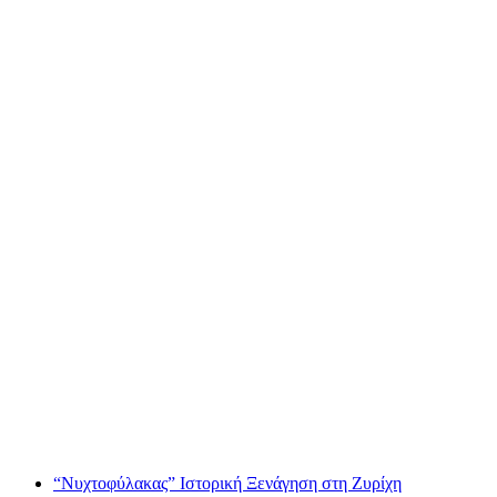
Ξενάγηση στην Θουν δημόσια
ανά άτομο
από €17
“Νυχτοφύλακας” Ιστορική Ξενάγηση στη Ζυρίχη