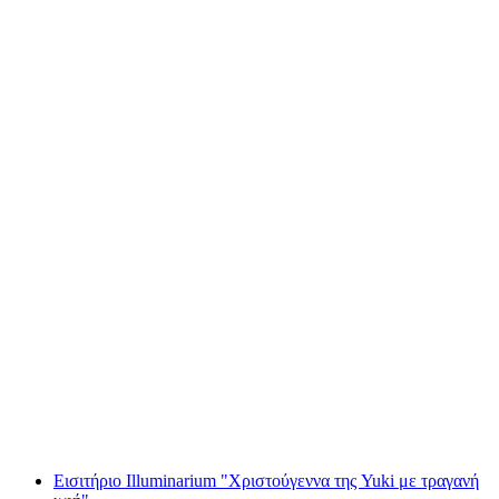
Ιδιωτική περιήγηση στην πόλη της Ζυρίχης με
τους Stadtflüsterern
ανά άτομο
από €179
Εισιτήριο Illuminarium "Χριστούγεννα της Yuki με τραγανή