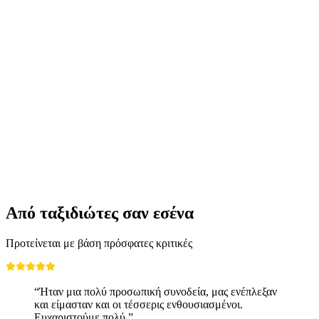
Εισιτήριο για τον κόσμο εμπειρίας «Niklaus
και Dorothee Flüe» στο Lumeum
ανά άτομο
από €32
Από ταξιδιώτες σαν εσένα
Προτείνεται με βάση πρόσφατες κριτικές
“Ήταν μια πολύ προσωπική συνοδεία, μας ενέπλεξαν
και είμασταν και οι τέσσερις ενθουσιασμένοι.
Ευχαριστούμε πολύ.”