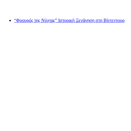
ανά άτομο
από €501
“Φρουρός της Νύχτας” Ιστορική Ξενάγηση στη Βίντεντουρ