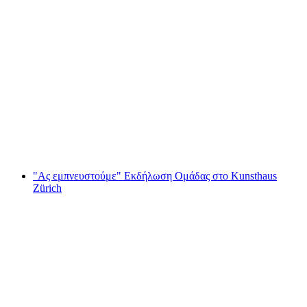
Εισιτήριο Illuminarium "Χριστούγεννα της
Yuki με τραγανή υφή"
ανά άτομο
από €16
"Ας εμπνευστούμε" Εκδήλωση Ομάδας στο Kunsthaus
Zürich