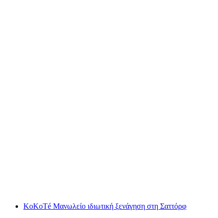
Εισιτήριο Landesmuseum Zürich
ανά άτομο
από €15
KoKoTé Μανωλείο ιδιωτική ξενάγηση στη Σαττόρφ