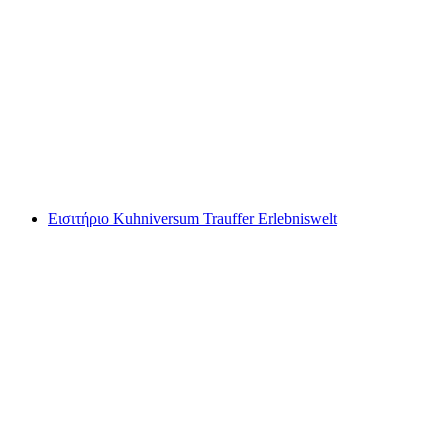
Ζωγραφική προσόψεων και παιχνιδίσματα
λέξεων ξενάγηση στην Λουκέρνη
ανά άτομο
από €34
Εισιτήριο Kuhniversum Trauffer Erlebniswelt