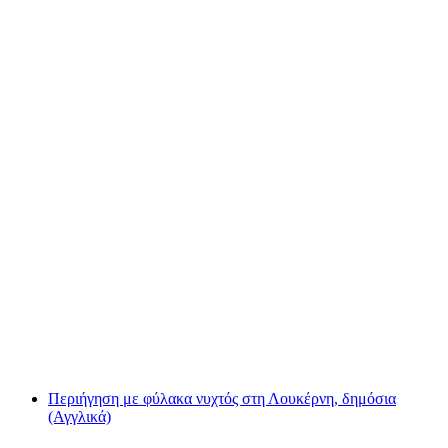
Εισιτήριο Kuhniversum Trauffer Erlebniswelt
ανά άτομο
από €17
Περιήγηση με φύλακα νυχτός στη Λουκέρνη, δημόσια
(Αγγλικά)