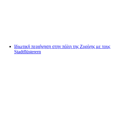
Σαττόρφ
ανά άτομο
από €28
Ιδιωτική περιήγηση στην πόλη της Ζυρίχης με τους
Stadtflüsterern