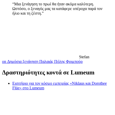
“Μια ξενάγηση το πρωί θα ήταν ακόμα καλύτερη.
Ωστόσο, ο ξεναγός μας τα κατάφερε υπέροχα παρά τον
ήλιο και τη ζέστη.”
Stefan
on Δημόσια ξενάγηση Παλαιάς Πόλης Φριμπούρ
Δραστηριότητες κοντά σε Lumeum
Εισιτήριο για τον κόσμο εμπειρίας «Niklaus και Dorothee
Flüe» στο Lumeum