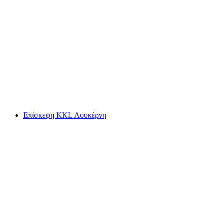
Περιήγηση με φύλακα νυχτός στη Λουκέρνη,
δημόσια (Αγγλικά)
ανά άτομο
από €34
Επίσκεψη KKL Λουκέρνη