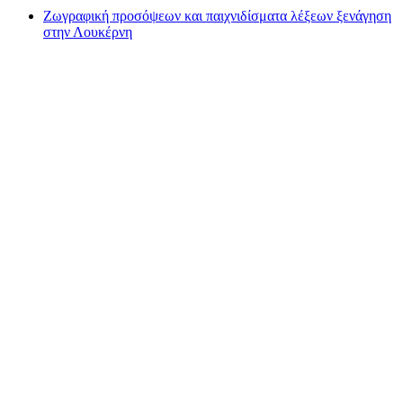
Ζωγραφική προσόψεων και παιχνιδίσματα λέξεων ξενάγηση
στην Λουκέρνη