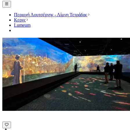
Περιοχή Λουτσέρνης - Λίμνη Τετράδας
Κερνς
Lumeum