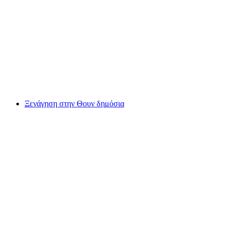
Μοναστηριακή εκκλησία Εϊνσιντελν δημόσια
ξενάγηση
ανά άτομο
από €23
Ξενάγηση στην Θουν δημόσια