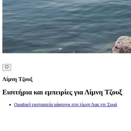
Λίμνη Τζουξ
Εισιτήρια και εμπειρίες για Λίμνη Τζουξ
Ομαδική εκστρατεία ράφτινγκ στη λίμνη Λακ ντε Σουά