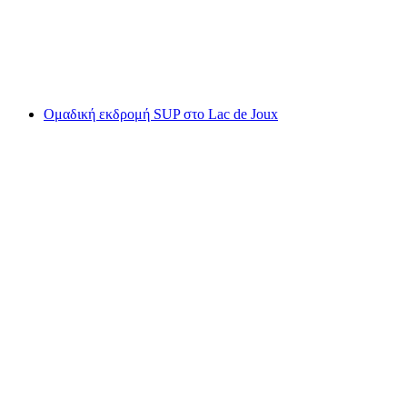
ανά άτομο
από €56
Ομαδική εκδρομή SUP στο Lac de Joux