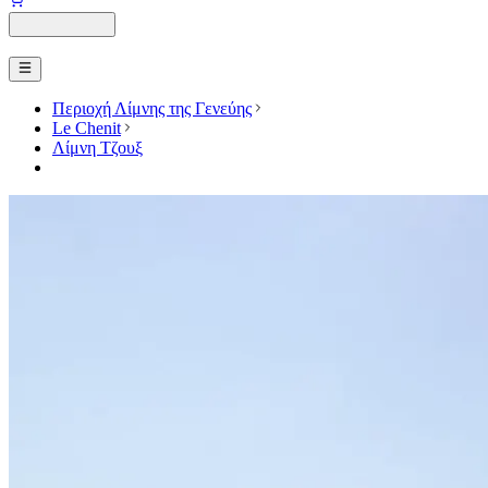
Περιοχή Λίμνης της Γενεύης
Le Chenit
Λίμνη Τζουξ