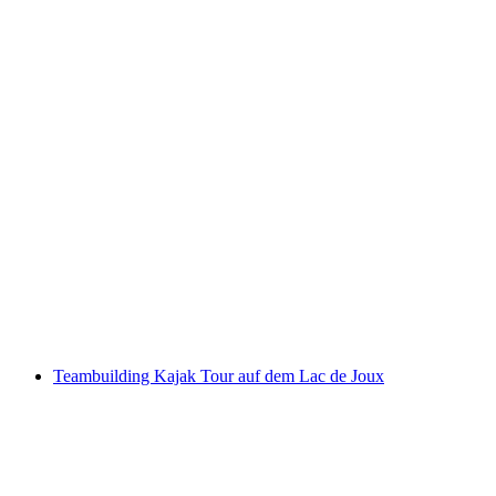
Ομαδική εκδρομή SUP στο Lac de Joux
ανά άτομο
από €45
Teambuilding Kajak Tour auf dem Lac de Joux