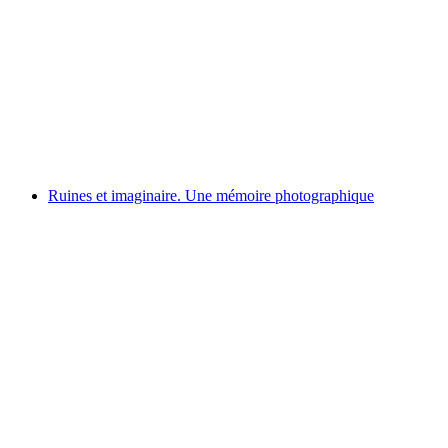
Jazz sur la Plage
Volný přístup
Ruines et imaginaire. Une mémoire photographique