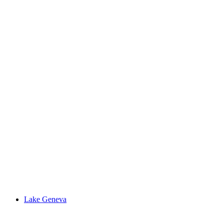
Fort de Chillon
Lake Geneva