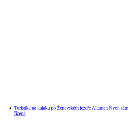
Skupinový kurz plachtění pro mládež od
Ženevy
na osobu
od CZK 10528
Turistika na kajaku po Ženevském jezeře Allaman Nyon sám
řízená