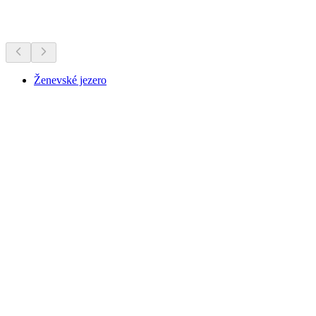
Zajímavosti v okolí
Ženevské jezero