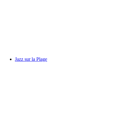
Silvia Sleigh
Volný přístup
Jazz sur la Plage