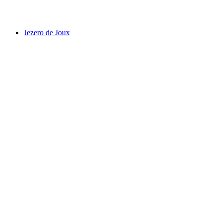
Zámek Prangins
Jezero de Joux
Jezero de Joux