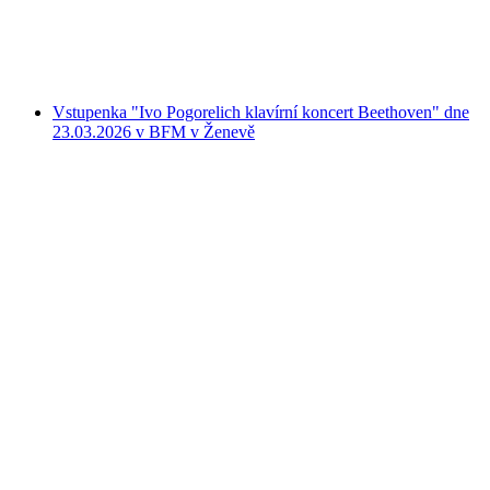
na osobu
od CZK 513
Vstupenka "Ivo Pogorelich klavírní koncert Beethoven" dne
23.03.2026 v BFM v Ženevě