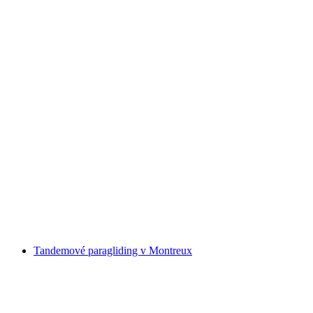
Vstupenka "Ivo Pogorelich klavírní koncert
Beethoven" dne 23.03.2026 v BFM v Ženevě
na osobu
od CZK 1080
Tandemové paragliding v Montreux