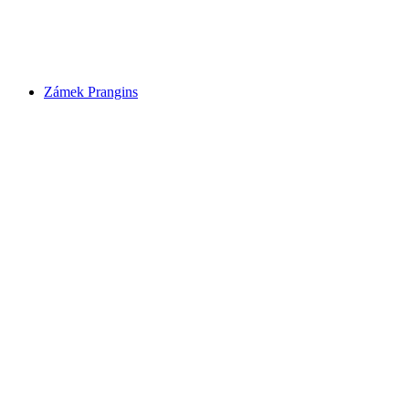
Ženevské jezero
Zámek Prangins