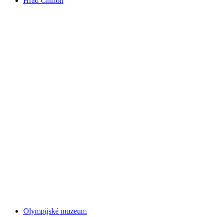
Hrad Chillon
Hrad Chillon
Olympijské muzeum