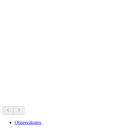
Fortified house of Vésenaz
Právě teď
Doporučeno podle toho, co se právě koná
Observatoires