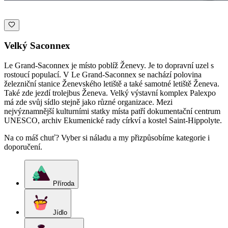
Velký Saconnex
Le Grand-Saconnex je místo poblíž Ženevy. Je to dopravní uzel s
rostoucí populací. V Le Grand-Saconnex se nachází polovina
železniční stanice Ženevského letiště a také samotné letiště Ženeva.
Také zde jezdí trolejbus Ženeva. Velký výstavní komplex Palexpo
má zde svůj sídlo stejně jako různé organizace. Mezi
nejvýznamnější kulturními statky místa patří dokumentační centrum
UNESCO, archiv Ekumenické rady církví a kostel Saint-Hippolyte.
Na co máš chuť? Vyber si náladu a my přizpůsobíme kategorie i
doporučení.
Příroda
Jídlo