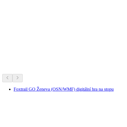
Věčné favority Švýcarska.
Doporučeno podle dlouhodobé oblíbenosti
Foxtrail GO Ženeva (OSN/WMF) digitální hra na stopu