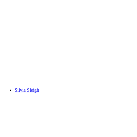
Observatoires
Volný přístup
Silvia Sleigh