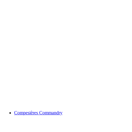
Lake Geneva
Compesières Commandry