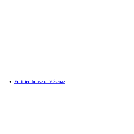
Château d'Etrembières
Fortified house of Vésenaz