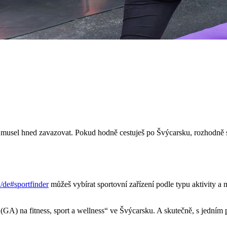
se musel hned zavazovat. Pokud hodně cestuješ po Švýcarsku, rozhodně s
h/de#sportfinder
můžeš vybírat sportovní zařízení podle typu aktivity a
 (GA) na fitness, sport a wellness“ ve Švýcarsku. A skutečně, s jedn