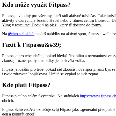
Kdo může využít Fitpass?
Fitpass je vhodný pro všechny, kteří rádi aktivně tráví čas. Také turi
aktivity v Curychu v bazénu Heuel nebo v fitness centru Lionsoul. D
Yung v restauraci Dock 4 na pláži, který tě dostane do formy.
Na
těchto stránkách
najdeš nabídky na aktivní sport, fitness a wellne
Fazit k Fitpassu&#39;
Fitpass je pro tebe ideální, pokud hledáš flexibilitu a rozmanitost ve 
zkoušejí různé sporty a nabídky, je to skvělá volba.
Fitpass je ideální pro tebe, pokud rád zkoušíš nové sporty, aniž bys 
i tvoje zdravotní pojišťovna. Určitě se vyplatí se jich zeptat.
Kde platí Fitpass?
Fitpass platí po celém Švýcarsku. Na stránkách
https://www.fitpass.c
obcích.
Fitpass Schweiz AG označuje svůj Fitpass jako „generální předplatné
den a kolikrát chceš.