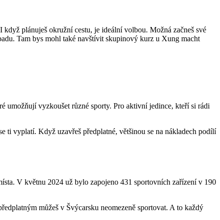
. I když plánuješ okružní cestu, je ideální volbou. Možná začneš své
ndbadu. Tam bys mohl také navštívit skupinový kurz u Xung macht
ré umožňují vyzkoušet různé sporty. Pro aktivní jedince, kteří si rádi
e ti vyplatí. Když uzavřeš předplatné, většinou se na nákladech podílí
 místa. V květnu 2024 už bylo zapojeno 431 sportovních zařízení v 190
ím předplatným můžeš v Švýcarsku neomezeně sportovat. A to každý