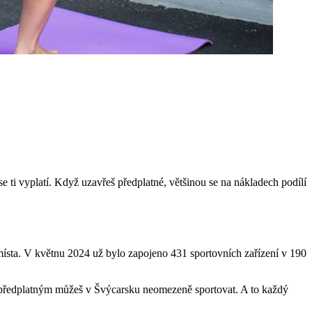
e ti vyplatí. Když uzavřeš předplatné, většinou se na nákladech podílí
 místa. V květnu 2024 už bylo zapojeno 431 sportovních zařízení v 190
ím předplatným můžeš v Švýcarsku neomezeně sportovat. A to každý