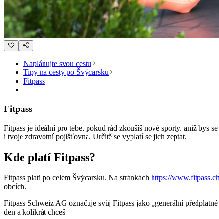
Naplánujte svou cestu
Tipy na cesty po Švýcarsku
Fitpass
Fitpass
Fitpass je ideální pro tebe, pokud rád zkoušíš nové sporty, aniž bys 
i tvoje zdravotní pojišťovna. Určitě se vyplatí se jich zeptat.
Kde platí Fitpass?
Fitpass platí po celém Švýcarsku. Na stránkách
https://www.fitpass.c
obcích.
Fitpass Schweiz AG označuje svůj Fitpass jako „generální předplatné
den a kolikrát chceš.