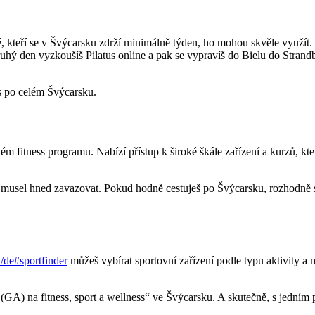
sté, kteří se v Švýcarsku zdrží minimálně týden, ho mohou skvěle využít
ruhý den vyzkoušíš Pilatus online a pak se vypravíš do Bielu do Stra
ss po celém Švýcarsku.
svém fitness programu. Nabízí přístup k široké škále zařízení a kurzů, kte
se musel hned zavazovat. Pokud hodně cestuješ po Švýcarsku, rozhodně s
h/de#sportfinder
můžeš vybírat sportovní zařízení podle typu aktivity a
 (GA) na fitness, sport a wellness“ ve Švýcarsku. A skutečně, s jedn