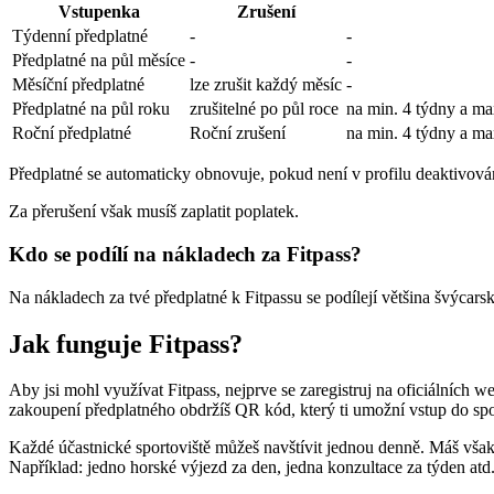
Vstupenka
Zrušení
Týdenní předplatné
-
-
Předplatné na půl měsíce
-
-
Měsíční předplatné
lze zrušit každý měsíc
-
Předplatné na půl roku
zrušitelné po půl roce
na min. 4 týdny a ma
Roční předplatné
Roční zrušení
na min. 4 týdny a ma
Předplatné se automaticky obnovuje, pokud není v profilu deaktivová
Za přerušení však musíš zaplatit poplatek.
Kdo se podílí na nákladech za Fitpass?
Na nákladech za tvé předplatné k Fitpassu se podílejí většina švýcars
Jak funguje Fitpass?
Aby jsi mohl využívat Fitpass, nejprve se zaregistruj na oficiálních 
zakoupení předplatného obdržíš QR kód, který ti umožní vstup do spo
Každé účastnické sportoviště můžeš navštívit jednou denně. Máš však mo
Například: jedno horské výjezd za den, jedna konzultace za týden atd