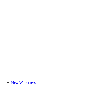
Haldengut Memory Tank
New Wilderness