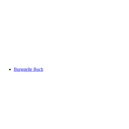
Castle site of Untere Heidenburg
Burgstelle Buch