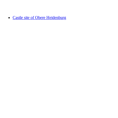
Schloss Kyburg
Castle site of Obere Heidenburg
Castle site of Obere Heidenburg