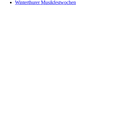
Winterthurer Musikfestwochen
Winterthurer Musikfestwochen
Volný přístup