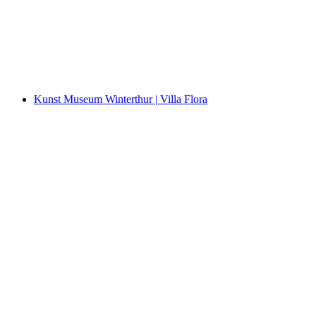
Exhibition: Young people on the trail of clues
Kunst Museum Winterthur | Villa Flora