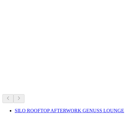
Burgstelle Multberg
Právě teď
Doporučeno podle toho, co se právě koná
SILO ROOFTOP AFTERWORK GENUSS LOUNGE