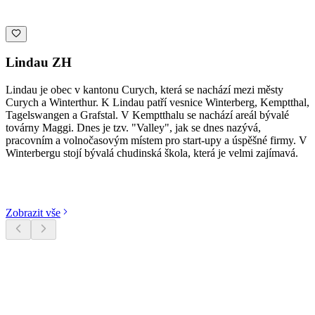
Lindau ZH
Lindau je obec v kantonu Curych, která se nachází mezi městy
Curych a Winterthur. K Lindau patří vesnice Winterberg, Kemptthal,
Tagelswangen a Grafstal. V Kemptthalu se nachází areál bývalé
továrny Maggi. Dnes je tzv. "Valley", jak se dnes nazývá,
pracovním a volnočasovým místem pro start-upy a úspěšné firmy. V
Winterbergu stojí bývalá chudinská škola, která je velmi zajímavá.
Objevte kategorie
Zobrazit vše