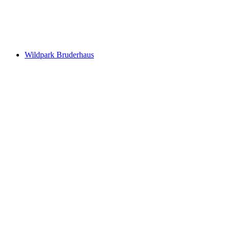
Schloss Nürensdorf
Wildpark Bruderhaus