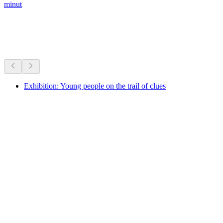
minut
Muzea a výstavy
Vše do 10 min jízdy
Exhibition: Young people on the trail of clues