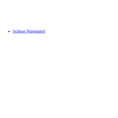
Ruine Wagenburg
Schloss Nürensdorf