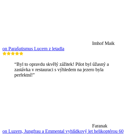
Imhof Maik
on Parašutismus Lucern z letadla
“Byl to opravdu skvělý zážitek! Pilot byl úžasný a
zastávka v restauraci s výhledem na jezero byla
perfektní!”
Faranak
on Luzern, Jungfrau a Emmental vyhlídkový let helikoptérou 60