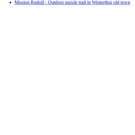
Mission Rudolf - Outdoor puzzle trail in Winterthur old town
Mission Rudolf - Outdoor puzzle trail in
Winterthur old town
Volný přístup