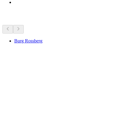
Zajímavosti v okolí
Burg Rossberg