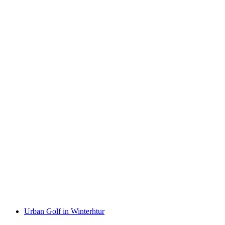
SILO ROOFTOP AFTERWORK GENUSS
LOUNGE
Volný přístup
Urban Golf in Winterhtur