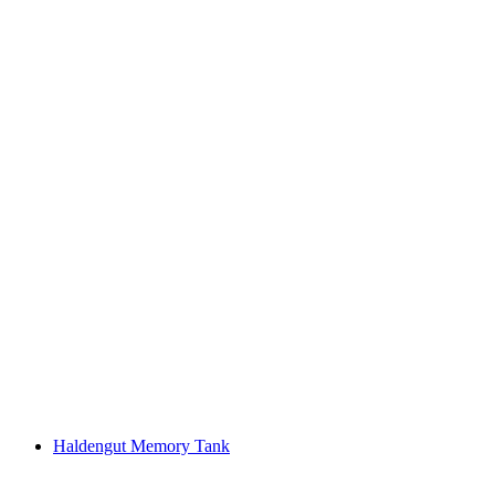
Kunst Museum Winterthur | Beim Stadthaus
Haldengut Memory Tank