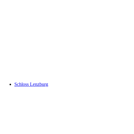
Schenkenberg Castle ruins
Schloss Lenzburg