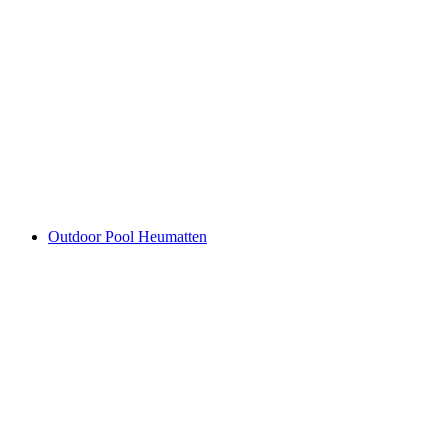
Indoor & Outdoor Pool Brugg
Outdoor Pool Heumatten