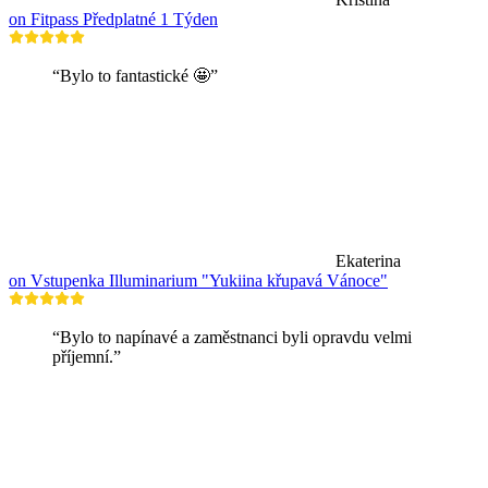
on Fitpass Předplatné 1 Týden
“Bylo to fantastické 🤩”
Ekaterina
on Vstupenka Illuminarium "Yukiina křupavá Vánoce"
“Bylo to napínavé a zaměstnanci byli opravdu velmi
příjemní.”