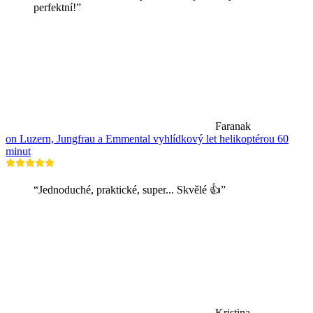
perfektní!”
Faranak
on Luzern, Jungfrau a Emmental vyhlídkový let helikoptérou 60
minut
“Jednoduché, praktické, super... Skvělé 👍”
Kristina