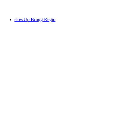
Volný přístup
slowUp Brugg Regio
slowUp Brugg Regio