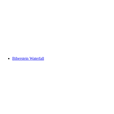
Thermalbad Bad Schinznach
Biberstein Waterfall