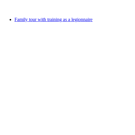
Volný přístup
Family tour with training as a legionnaire
Family tour with training as a legionnaire