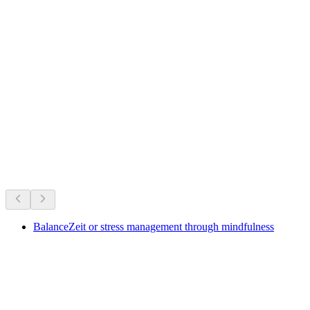
Biberstein Castle
Právě teď
Doporučeno podle toho, co se právě koná
BalanceZeit or stress management through mindfulness