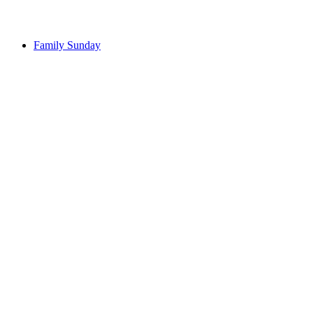
Volný přístup
Family Sunday
Family Sunday