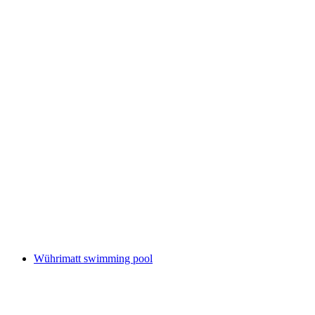
Outdoor Pool Heumatten
Wührimatt swimming pool