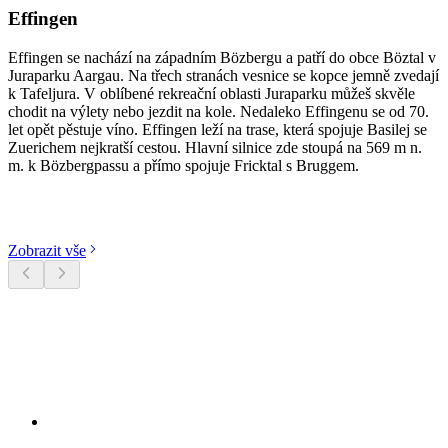
Effingen
Effingen se nachází na západním Bözbergu a patří do obce Böztal v
Juraparku Aargau. Na třech stranách vesnice se kopce jemně zvedají
k Tafeljura. V oblíbené rekreační oblasti Juraparku můžeš skvěle
chodit na výlety nebo jezdit na kole. Nedaleko Effingenu se od 70.
let opět pěstuje víno. Effingen leží na trase, která spojuje Basilej se
Zuerichem nejkratší cestou. Hlavní silnice zde stoupá na 569 m n.
m. k Bözbergpassu a přímo spojuje Fricktal s Bruggem.
Objevte kategorie
Zobrazit vše