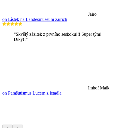
Jairo
on Lístek na Landesmuseum Zürich
“Skvělý zážitek z prvního seskoku!!! Super tým!
Díky!!”
Imhof Maik
on Parašutismus Lucern z letadla
Jezera a vodní zábava
Vše do 20 min jízdy