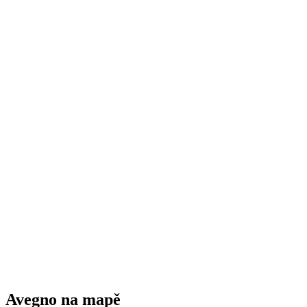
Self-Portraits from the collection 1928–2021
Volný přístup
Avegno na mapě