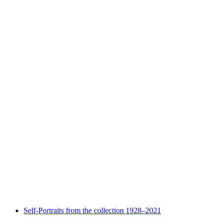
Fra Roberto tra le mura
Volný přístup
Self-Portraits from the collection 1928–2021