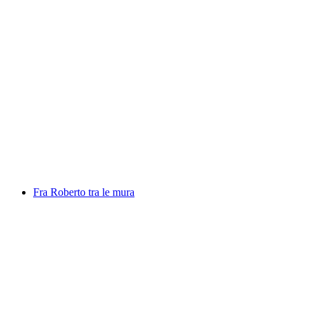
Mutanti, photo exhibition by Daniel Pittet
Volný přístup
Fra Roberto tra le mura