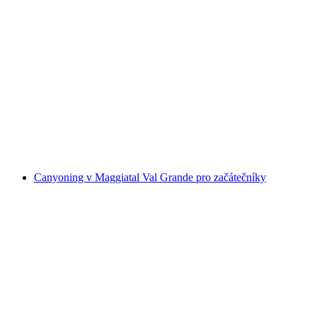
Paragliding Tandemový let na Monte Tamaro
na osobu
od CZK 6732
Canyoning v Maggiatal Val Grande pro začátečníky