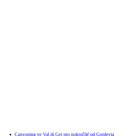
Zábavné splavování pro skupiny na řece Ticino
na osobu
od CZK 2155
Canyoning ve Val di Gei pro pokročilé od Gordevia