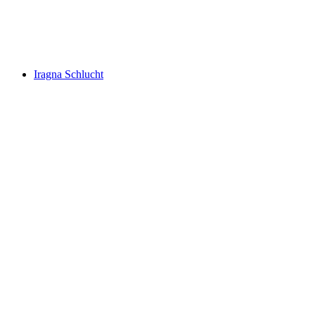
Corippo soutěska Verzascatal
Iragna Schlucht