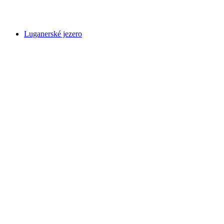
Lodrino Schlucht
Luganerské jezero
Luganerské jezero