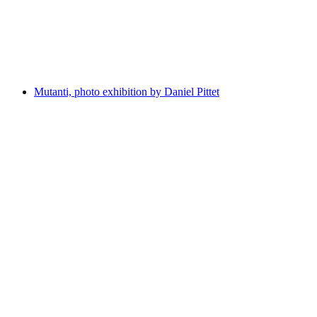
Locarno Film Festival
Volný přístup
Mutanti, photo exhibition by Daniel Pittet