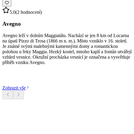
5.0
(2 hodnocení)
Avegno
Avegno leží v dolním Maggiatálu. Nachází se jen 8 km od Locarna
na úpatí Pizzo di Trosa (1866 m n. m.). Místo vzniklo v 16. století.
Je známé svými malebnými kamennými domy a romantickou
polohou u řeky Maggia. Hezký kostel, mnoho kaplí a fontán utvářejí
vzhled vesnice. Okružní procházka vesnicí je označena a vysvětluje
příběh vzniku Avegno.
Objevte kategorie
Zobrazit vše