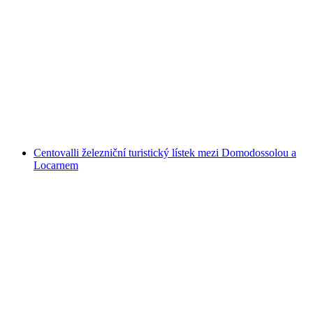
Canyoning v Maggiatal Val Grande pro
začátečníky
na osobu
od CZK 4174
Centovalli železniční turistický lístek mezi Domodossolou a
Locarnem