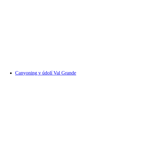
Canyoning ve Val di Gei pro pokročilé od
Gordevia
na osobu
od CZK 5359
Canyoning v údolí Val Grande