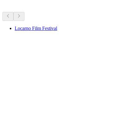
Doporučeno podle toho, co se právě koná
Locarno Film Festival