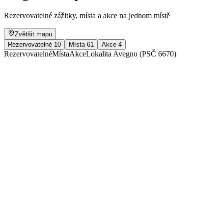
Rezervovatelné zážitky, místa a akce na jednom místě
Zvětšit mapu
Rezervovatelné
10
Místa
61
Akce
4
Rezervovatelné
Místa
Akce
Lokalita Avegno (PSČ 6670)