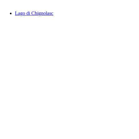
Lago di Chignolasc
Lago di Chignolasc
Právě teď