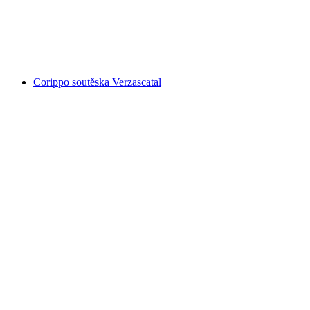
Val Grande Maggiatal
Corippo soutěska Verzascatal