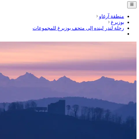
منطقة آرغاو
بوزبرغ
رحلة لندر لينده إلى متحف بوزبرغ للمجموعات