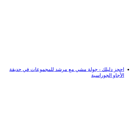
رحلة تجربة إنزيان الإرشادية في حديقة يورا بارك
أرجو
لكل شخص
من CHF 15
احجز دليلك - جولة مشي مع مرشد للمجموعات في حديقة
الأجاو الجوراسية