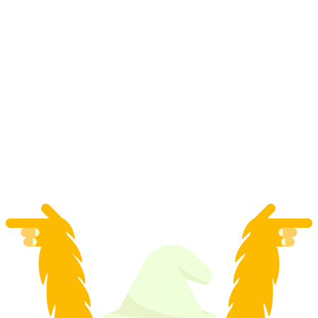
"مغامرات بيريموك: الغابة، النحلة جوجو والعناصر
الأربعة" حديقة يورا
لكل شخص
من CHF 15