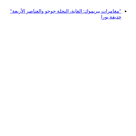
من CHF 250
"مغامرات بيريموك: الغابة، النحلة جوجو والعناصر الأربعة"
حديقة يورا