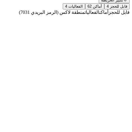
تكبير الخريطة
قابل للحجز
4
أماكن
62
الفعاليات
4
قابل للحجز
أماكن
الفعاليات
منطقة لاكس (الرمز البريدي 7031)