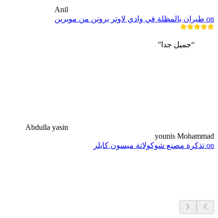
Anil
on طيران بالمظلة في وادي لاوتر برونن من مويرين
“جميل جدا”
Abdulla yasin
younis Mohammad
on تذكرة مصنع شوكولاتة ميسون كايلر
جولات دراجات قريبة
كل شيء في نطاق 10 دقيقة بالسيارة