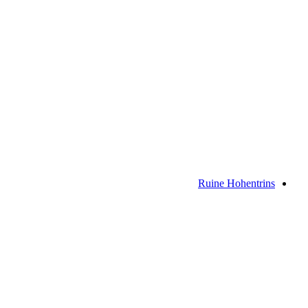
Canaschal Castle Ruins
Ruine Hohentrins