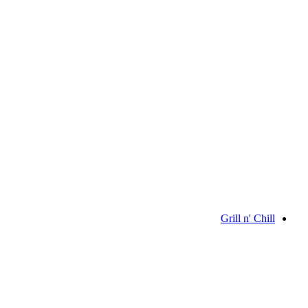
E-bike tour to the UNESCO World Heritage
Site of Flims-Laax, guided tour
دخول مجاني
Grill n' Chill