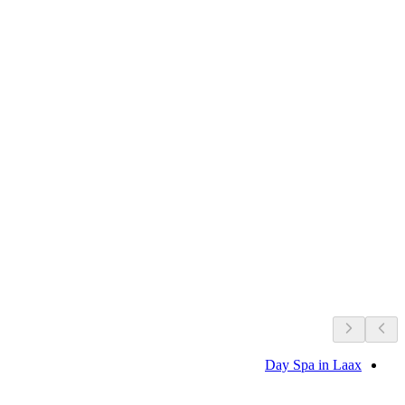
Ruine Hohentrins
ما يحدث الآن
موصى به بناءً على ما يحدث الآن
Day Spa in Laax