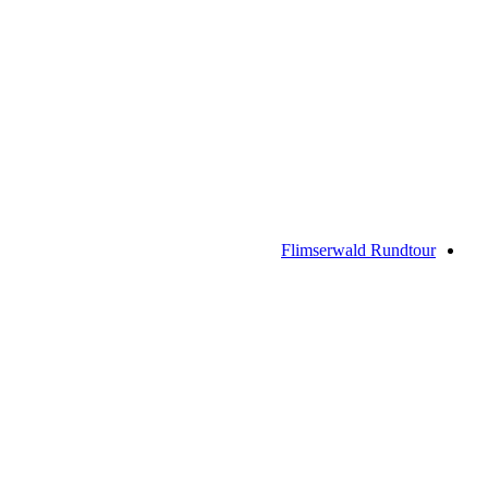
Crap Masegn Bike
Flimserwald Rundtour