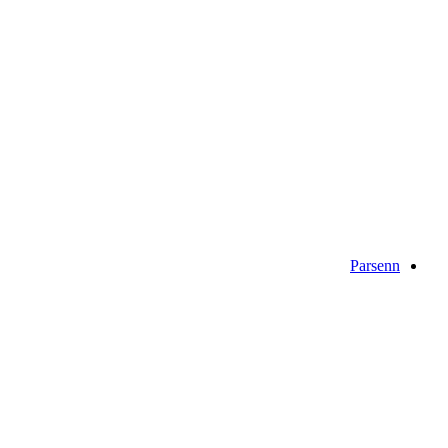
Graubünden Bike, Stage 2/11
Parsenn