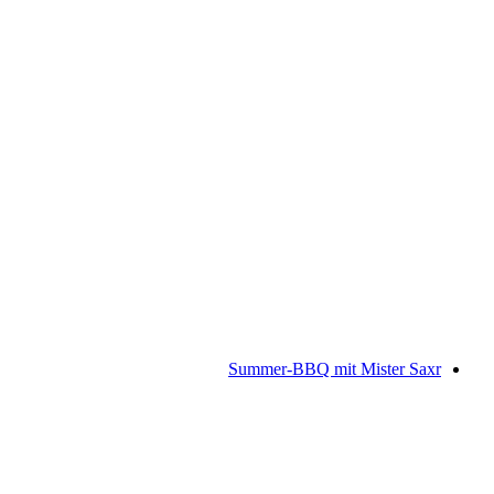
Day Spa in Laax
دخول مجاني
Summer-BBQ mit Mister Saxr