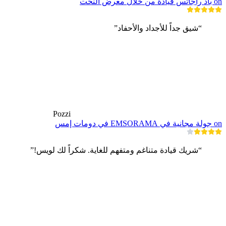
on باد راجاتس قيادة من خلال معرض النحت
“شيق جداً للأجداد والأحفاد”
Pozzi
on جولة مجانية في EMSORAMA في دومات إمس
“شريك قيادة متناغم ومتفهم للغاية. شكراً لك لويس!”