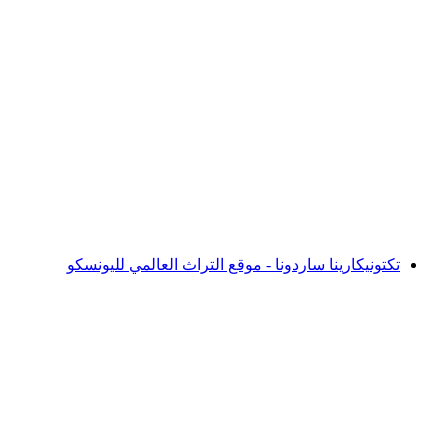
مسار قمم الأشجار
تكتونيكارينا ساردونا - موقع التراث العالمي لليونسكو