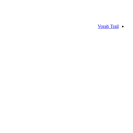
لكل شخص
من CHF 495
Vorab Trail