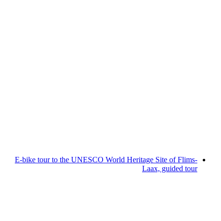
Summer-BBQ mit Mister Saxr
دخول مجاني
E-bike tour to the UNESCO World Heritage Site of Flims-
Laax, guided tour