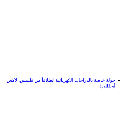
تذكرة يومية لمنطقة الدراجة 2 في فليمز: فليم
إكسبريس إلى ستارتغيلز للمبتدئين
لكل شخص
من CHF 59
جولة خاصة بالدراجات الكهربائية انطلاقاً من فليمس، لاكس
أو فاليرا