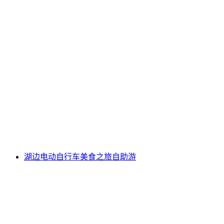
电动滑板车野餐之旅沃伦湖自助游
每人
起 CNY 478
湖边电动自行车美食之旅自助游