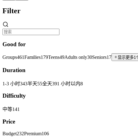
Filter
Good for
Groups
461
Families
179
Teens
49
Adults only
30
Seniors
17
显示更多1
Duration
1-3 小时
343
半天
55
全天
39
1 小时以内
8
Difficulty
中等
141
Price
Budget
232
Premium
106