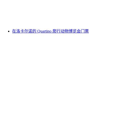
每人
起 CNY 131
在洛卡尔诺的 Quartino 爬行动物博览会门票