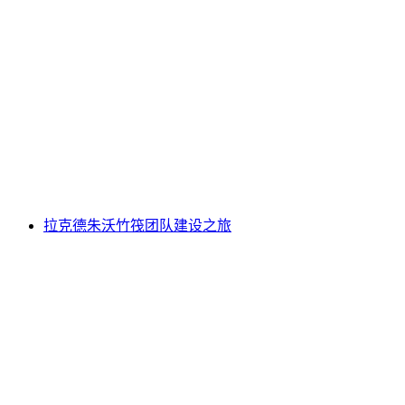
贾米林湖皮划艇团队建设之旅
每人
起 CNY 780
拉克德朱沃竹筏团队建设之旅