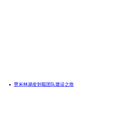
日内瓦湖皮划艇团队建设之旅
每人
起 CNY 693
贾米林湖皮划艇团队建设之旅