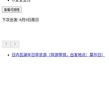
安全支付
查看可用性
下次出发: 8月9日周日
更多活动
日内瓦湖半日导览游（导游带领，出发地点：莫尔日）