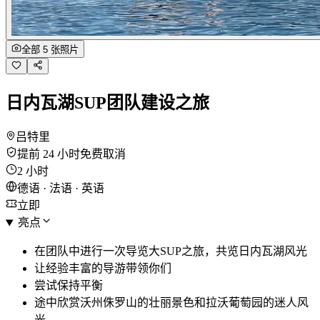
全部 5 张照片
日内瓦湖SUP团队建设之旅
吕特里
提前 24 小时免费取消
2 小时
德语 · 法语 · 英语
立即
亮点
在团队中进行一次导览大SUP之旅，共览日内瓦湖风光
让经验丰富的导游带领你们
尝试保持平衡
途中欣赏沃州侏罗山的壮丽景色和拉沃葡萄园的迷人风
光