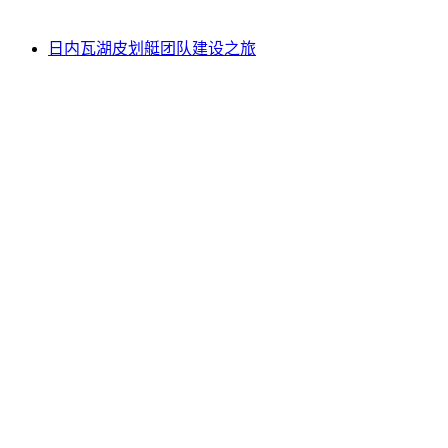
起 CNY 7795
日内瓦湖皮划艇团队建设之旅