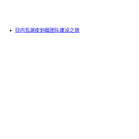
每人
起 CNY 7811
日内瓦湖皮划艇团队建设之旅