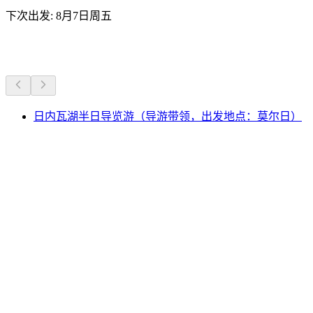
下次出发: 8月7日周五
更多活动
日内瓦湖半日导览游（导游带领，出发地点：莫尔日）