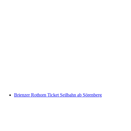
"Küttiger Rüebli" Besuch eines Rüebliackers
im Jurapark inkl. Mittagessen
pro Person
ab CHF 35
Brienzer Rothorn Ticket Seilbahn ab Sörenberg