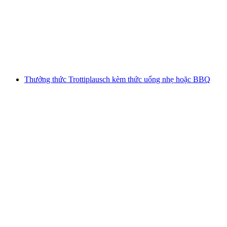
VogellisiBerg
mỗi người
từ CHF 60
Thưởng thức Trottiplausch kèm thức uống nhẹ hoặc BBQ