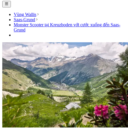
Vùng Wallis
Saas-Grund
Monster Scooter tại Kreuzboden với cước xuống đến Saas-
Grund