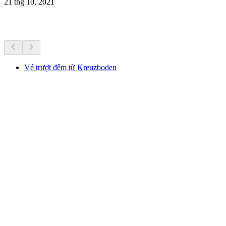
21 thg 10, 2021
Hoạt động khác
Vé trượt đêm từ Kreuzboden