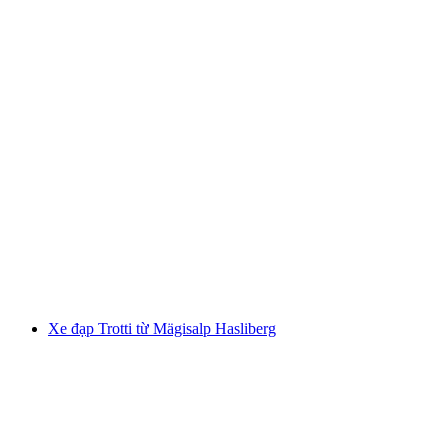
Thưởng thức Trottiplausch kèm thức uống nhẹ
hoặc BBQ
mỗi người
từ CHF 23
Xe đạp Trotti từ Mägisalp Hasliberg