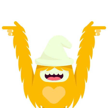
mỗi người
từ CHF 48