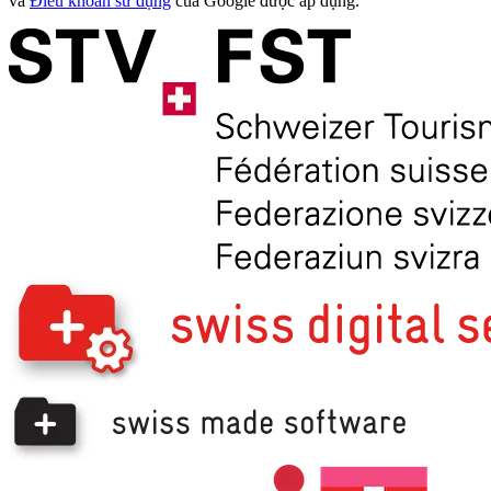
và
Điều khoản sử dụng
của Google được áp dụng.