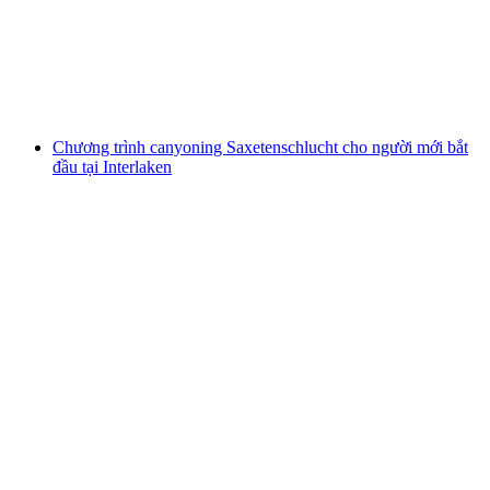
mỗi người
từ CHF 36
Chương trình canyoning Saxetenschlucht cho người mới bắt
đầu tại Interlaken