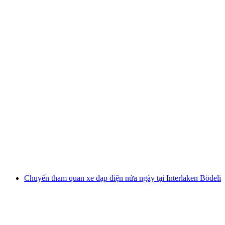
Chương trình canyoning Saxetenschlucht cho
người mới bắt đầu tại Interlaken
mỗi người
từ CHF 154
Chuyến tham quan xe đạp điện nửa ngày tại Interlaken Bödeli