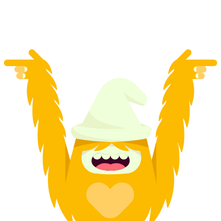
mỗi người
từ CHF 129