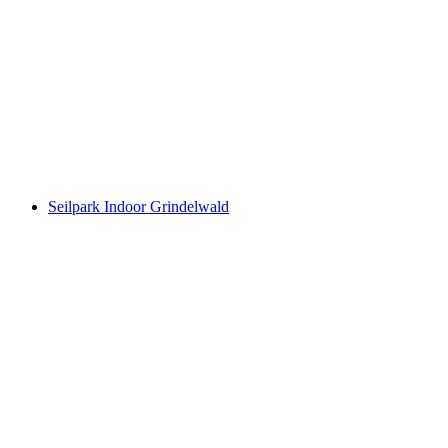
Nhảy Bungee Stockhorn
mỗi người
từ CHF 215
Seilpark Indoor Grindelwald