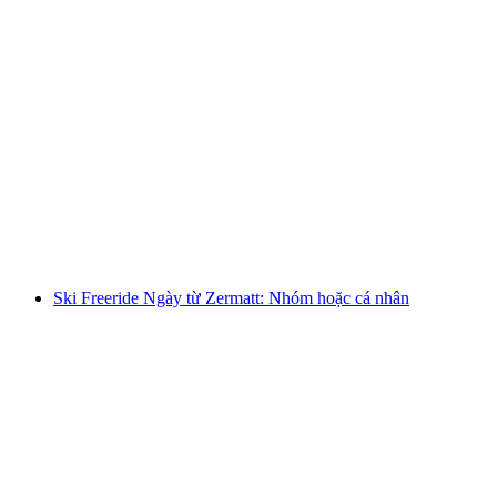
Trung tâm dạy học riêng Telemark Sunnegga
mỗi người
từ CHF 305
Ski Freeride Ngày từ Zermatt: Nhóm hoặc cá nhân