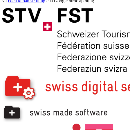
và
Điều khoản sử dụng
của Google được áp dụng.