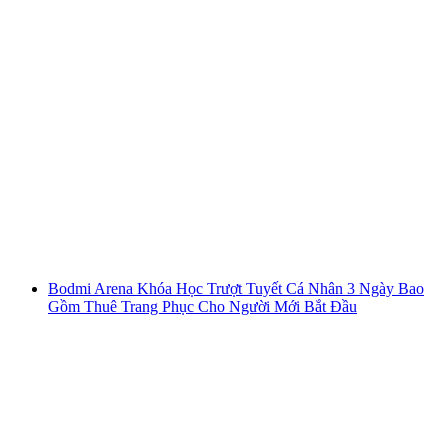
Lớp học carving Grindelwald First dành cho
người trung cấp, bao gồm phân tích video
mỗi người
từ CHF 75
Bodmi Arena Khóa Học Trượt Tuyết Cá Nhân 3 Ngày Bao
Gồm Thuê Trang Phục Cho Người Mới Bắt Đầu