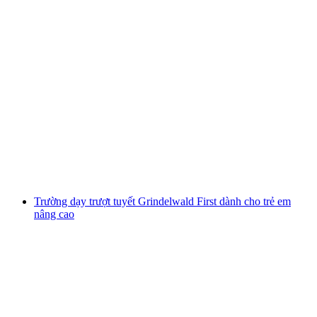
Lớp học Trượt tuyết Carving trên Grindelwald
First dành cho người trên 50 tuổi
mỗi người
từ CHF 195
Trường dạy trượt tuyết Grindelwald First dành cho trẻ em
nâng cao