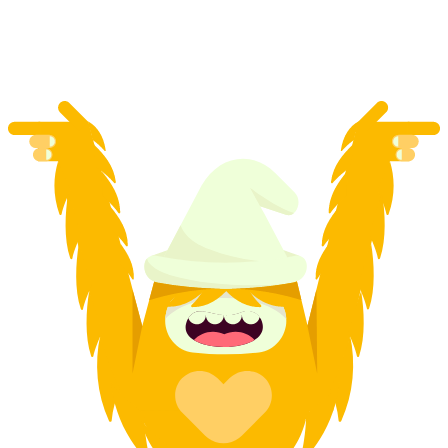
mỗi người
từ CHF 89