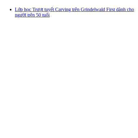
Lớp học Trượt tuyết Carving trên Grindelwald First dành cho
người trên 50 tuổi