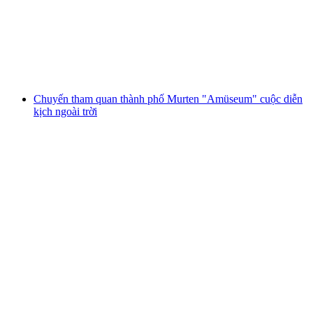
cùng người địa phương
mỗi người
từ CHF 255
Chuyến tham quan thành phố Murten "Amüseum" cuộc diễn
kịch ngoài trời