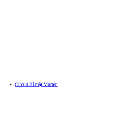
"Chuyến du lịch thành phố câu chuyện ăn
uống của Murtner" bao gồm 4 lần ghé thăm
nhà hàng
mỗi người
từ CHF 150
Circuit Bí mật Murten