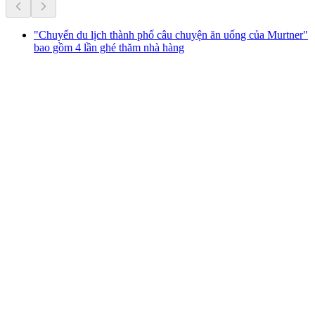
"Chuyến du lịch thành phố câu chuyện ăn uống của Murtner"
bao gồm 4 lần ghé thăm nhà hàng