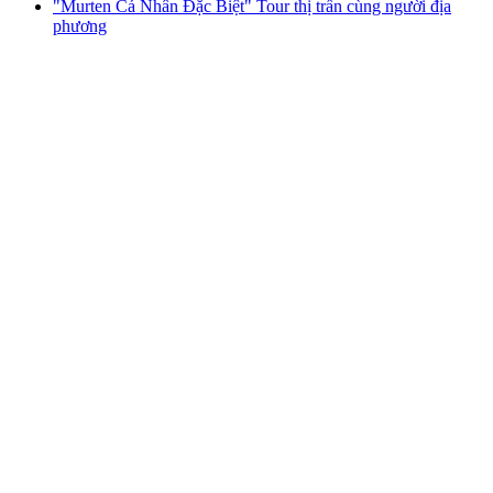
"Murten Cá Nhân Đặc Biệt" Tour thị trấn cùng người địa
phương
"Murten Cá Nhân Đặc Biệt" Tour thị trấn