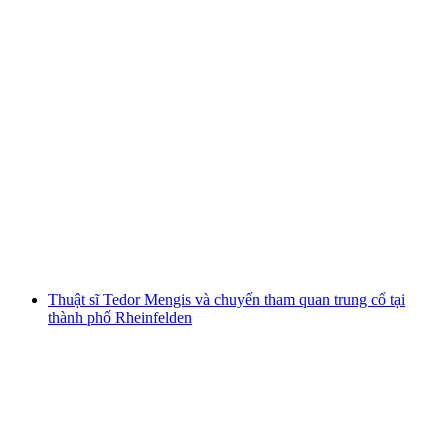
Tham quan Nhà thờ St. Martin tại Rheinfelden
mỗi người
từ CHF 190
Thuật sĩ Tedor Mengis và chuyến tham quan trung cổ tại
thành phố Rheinfelden