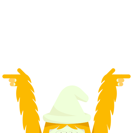
Tour hướng dẫn thành phố canh gác đêm
Rheinfelden
mỗi người
từ CHF 170