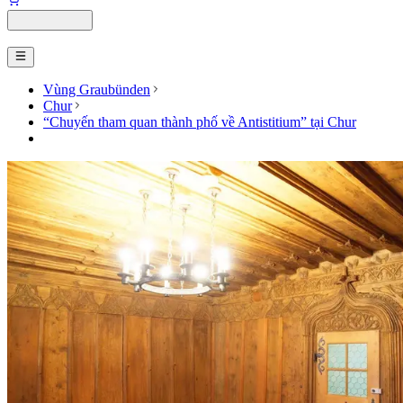
Vùng Graubünden
Chur
“Chuyến tham quan thành phố về Antistitium” tại Chur