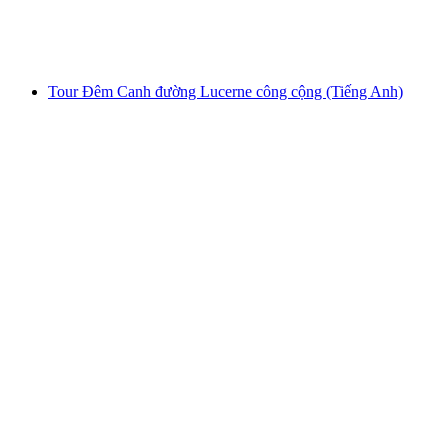
mỗi người
từ CHF 300
Tour Đêm Canh đường Lucerne công cộng (Tiếng Anh)