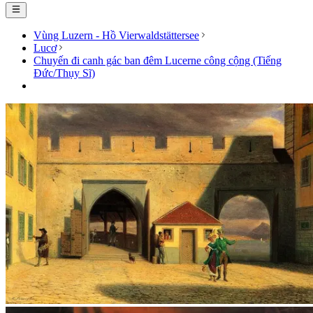
Vùng Luzern - Hồ Vierwaldstättersee
Lucơ
Chuyến đi canh gác ban đêm Lucerne công cộng (Tiếng
Đức/Thụy Sĩ)