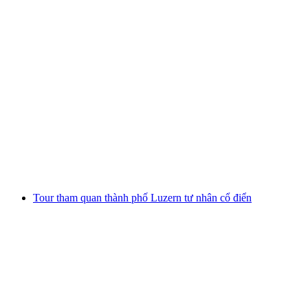
Tour tham quan thành phố Luzern thời Trung
Cổ riêng tư
mỗi người
từ CHF 280
Tour tham quan thành phố Luzern tư nhân cổ điển