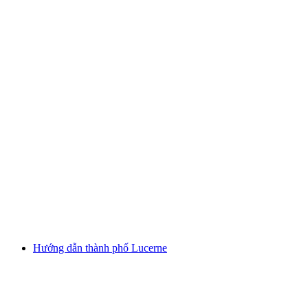
Tour Đêm Canh đường Lucerne công cộng
(Tiếng Anh)
mỗi người
từ CHF 30
Hướng dẫn thành phố Lucerne