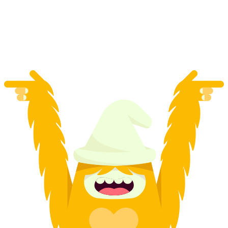
mỗi người
từ CHF 25