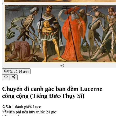
+9
Tất cả 14 ảnh
Chuyến đi canh gác ban đêm Lucerne
công cộng (Tiếng Đức/Thụy Sĩ)
5.0
1 đánh giá
Lucơ
Miễn phí nếu hủy trước 24 giờ