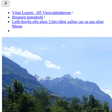
Vùng Luzern - Hồ Vierwaldstättersee
Brunnen-Ingenbohl
Lướt thuyền trên sông: Chèo bằng xuồng cao su qua sông
Muota