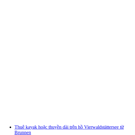
Hoạt động nhóm xây dựng thuyền tại Hồ
keskustörstättersee
mỗi người
từ CHF 1,400
Thuê kayak hoặc thuyền dài trên hồ Vierwaldstättersee từ
Brunnen