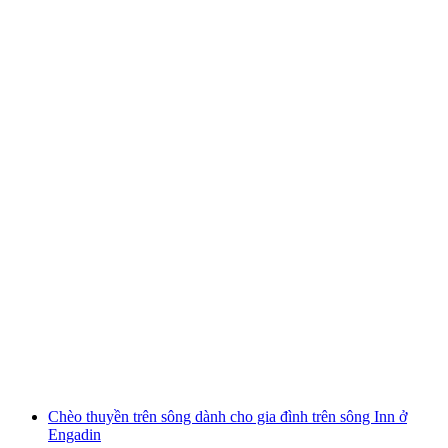
Chuyến đi bộ thưởng thức rượu vang tại
Salgesch
mỗi người
từ CHF 45
Chèo thuyền trên sông dành cho gia đình trên sông Inn ở
Engadin