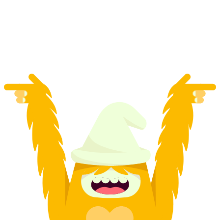
mỗi người
từ CHF 154