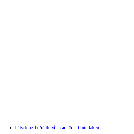
Chuyến tham quan nhóm vượt thác trên hồ
Lac de Joux
mỗi người
từ CHF 50
Lütschine Trượt thuyền cao tốc tại Interlaken