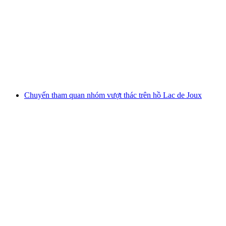
Chèo thuyền trên sông dành cho gia đình trên
sông Inn ở Engadin
mỗi người
từ CHF 119
Chuyến tham quan nhóm vượt thác trên hồ Lac de Joux