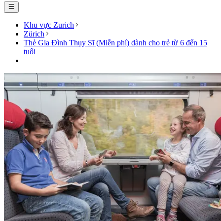
Khu vực Zurich
Zürich
Thẻ Gia Đình Thụy Sĩ (Miễn phí) dành cho trẻ từ 6 đến 15
tuổi