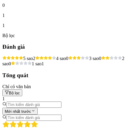
0
1
1
Bộ lọc
Đánh giá
5 sao
2
4 sao
0
3 sao
0
2
sao
0
1 sao
1
Tổng quát
Chỉ có văn bản
Bộ lọc
1
Mới nhất trước