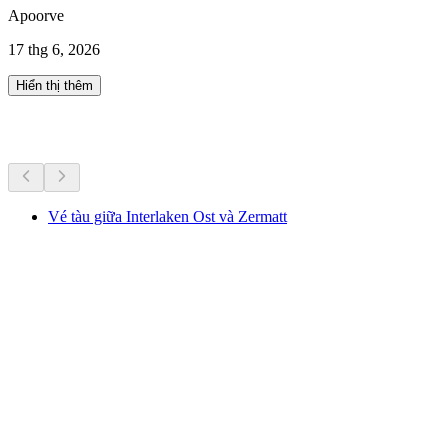
Apoorve
17 thg 6, 2026
Hiển thị thêm
Hoạt động khác
Vé tàu giữa Interlaken Ost và Zermatt