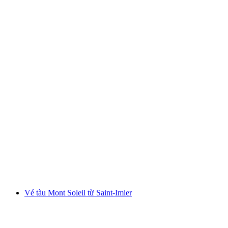
Vé tàu giữa Interlaken Ost và Zermatt
mỗi người
từ CHF 86
Vé tàu Mont Soleil từ Saint-Imier