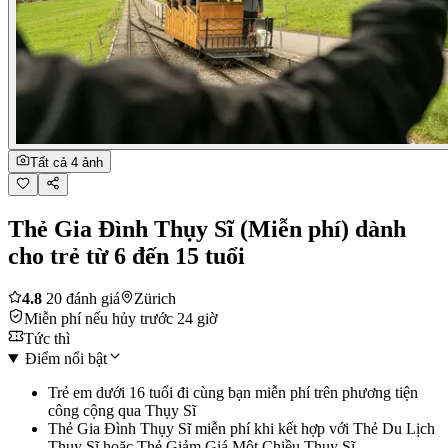
Tất cả 4 ảnh
Thẻ Gia Đình Thụy Sĩ (Miễn phí) dành
cho trẻ từ 6 đến 15 tuổi
4.8
20 đánh giá
Zürich
Miễn phí nếu hủy trước 24 giờ
Tức thì
Điểm nổi bật
Trẻ em dưới 16 tuổi đi cùng bạn miễn phí trên phương tiện
công cộng qua Thụy Sĩ
Thẻ Gia Đình Thụy Sĩ miễn phí khi kết hợp với Thẻ Du Lịch
Thụy Sĩ hoặc Thẻ Giảm Giá Một Chiều Thụy Sĩ