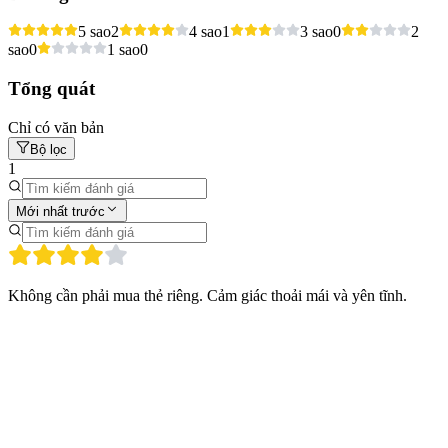
5 sao
2
4 sao
1
3 sao
0
2
sao
0
1 sao
0
Tổng quát
Chỉ có văn bản
Bộ lọc
1
Mới nhất trước
Không cần phải mua thẻ riêng. Cảm giác thoải mái và yên tĩnh.