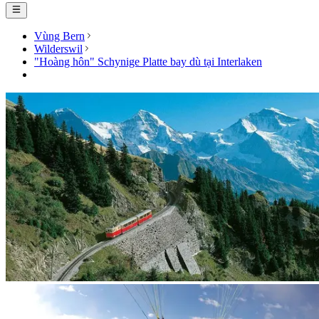
Vùng Bern
Wilderswil
"Hoàng hôn" Schynige Platte bay dù tại Interlaken