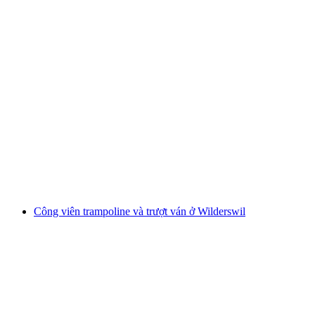
Bay cùng Tandem dù lượn Beatenberg vào
mùa đông từ Interlaken
mỗi người
từ CHF 180
Công viên trampoline và trượt ván ở Wilderswil