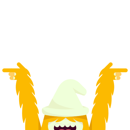
Vé tàu lửa răng cưa Schynige Platte từ
Wilderswil
mỗi người
từ CHF 34