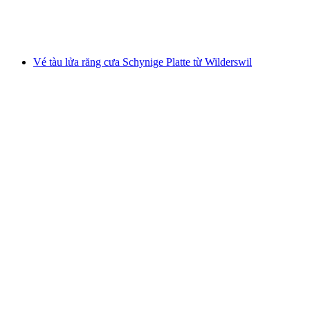
mỗi người
từ CHF 18
Vé tàu lửa răng cưa Schynige Platte từ Wilderswil