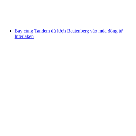
mỗi người
từ CHF 199
Bay cùng Tandem dù lượn Beatenberg vào mùa đông từ
Interlaken