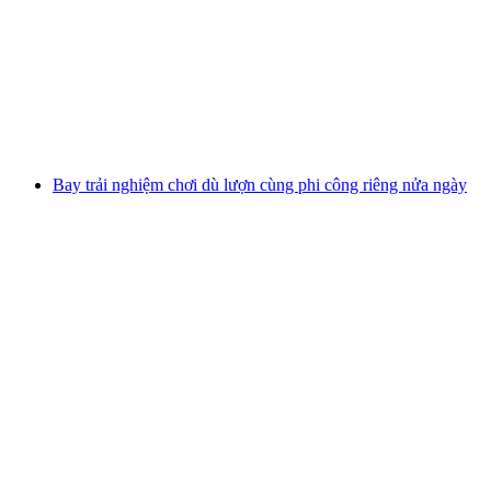
Davos Bay quạt dù đôi cùng với lẩu phô mai
mỗi người
từ CHF 294
Bay trải nghiệm chơi dù lượn cùng phi công riêng nửa ngày