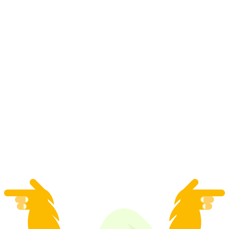
Bay lượn dù tandem tại Davos
mỗi người
từ CHF 190