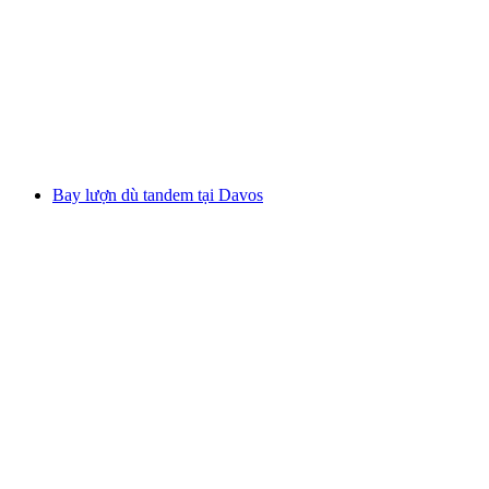
Bay chuyến dù lượn cùng người thân và ngủ
qua đêm trong iglū ở Davos
mỗi người
từ CHF 729
Bay lượn dù tandem tại Davos