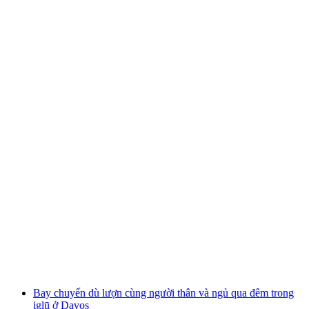
Bay trải nghiệm chơi dù lượn cùng phi công
riêng nửa ngày
mỗi người
từ CHF 360
Bay chuyến dù lượn cùng người thân và ngủ qua đêm trong
iglū ở Davos