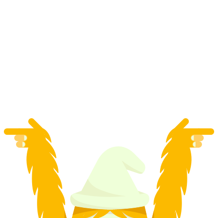
Chuyến tàu hơi nước Engadin Albula Đường
sắt Rhätische khởi hành từ Samedan
mỗi người
từ CHF 59