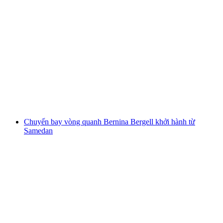
Khoá học riêng chụp ảnh lạc tiên thông ở
Engadin
mỗi người
từ CHF 150
Chuyến bay vòng quanh Bernina Bergell khởi hành từ
Samedan