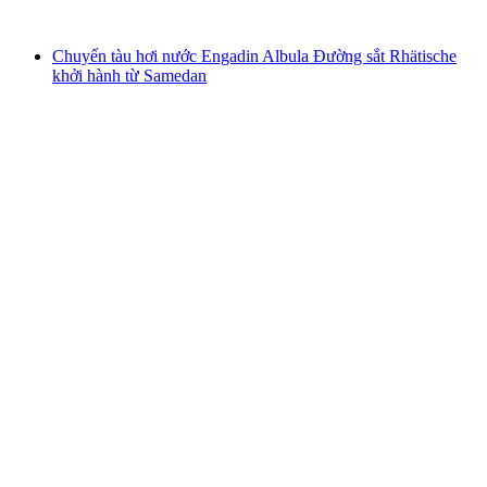
từ CHF 1,280
Chuyến tàu hơi nước Engadin Albula Đường sắt Rhätische
khởi hành từ Samedan