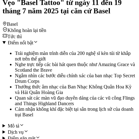
Vẹ́o "Basel Tattoo" từ ngày 11 đến 19
tháng 7 năm 2025 tại căn cứ Basel
Basel
Không hoàn lại tiền
Tức thì
Điểm nổi bật
Trải nghiệm màn trình diễn của 200 nghệ sĩ kèn túi từ khắp
nơi trên thế giới
Nghe trực tiếp các bài hát quen thuộc như Amazing Grace và
Scotland the Brave
Ngắm nhìn các bước diễu chính xác của ban nhạc Top Secret
Drum Corps
Thưởng thức âm nhạc của Ban Nhạc Không Quân Hoa Kỳ
và Hải Quân Hoàng Gia
Quan sát các màn vũ đạo duyên dáng của các vũ công Flings
and Things Highland Dancers
Cảm nhận không khí đặc biệt tại sân trong lịch sử của doanh
trại Basel
Mô tả
Dịch vụ
Điểm gặp mặt