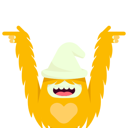
mỗi người
từ CHF 82.80