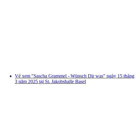
Vé xem Summerstage ngày 26 tháng 6 với
Johannes Oerding, Milow và Linda Elys
mỗi người
từ CHF 97.90
Vé xem "Sascha Grammel - Wünsch Dir was" ngày 15 tháng
3 năm 2025 tại St. Jakobshalle Basel