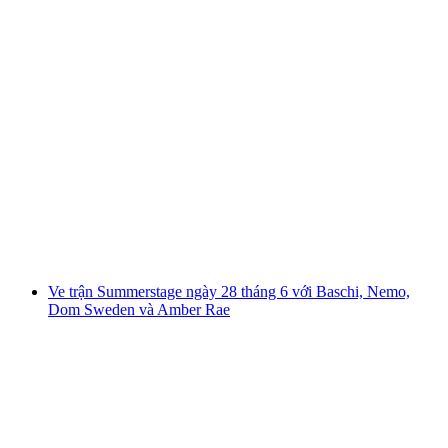
Vé xem "Elisabeth - Nhạc kịch" tại Basel
mỗi người
từ CHF 49.10
Ve trận Summerstage ngày 28 tháng 6 với Baschi, Nemo,
Dom Sweden và Amber Rae