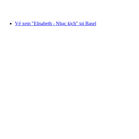
mỗi người
từ CHF 60.50
Vé xem "Elisabeth - Nhạc kịch" tại Basel