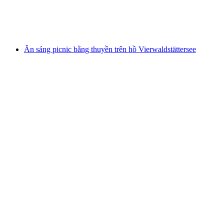
mỗi người
từ CHF 240
Ăn sáng picnic bằng thuyền trên hồ Vierwaldstättersee