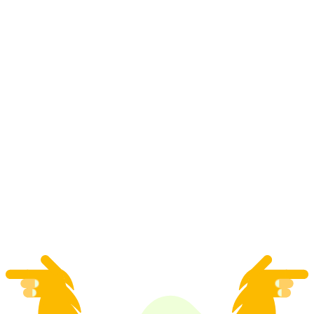
"SUP‑Z'Morge": Bữa sáng trên hồ
Vierwaldstätter
mỗi người
từ CHF 140