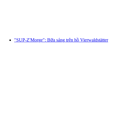
mỗi người
từ CHF 125
"SUP‑Z'Morge": Bữa sáng trên hồ Vierwaldstätter