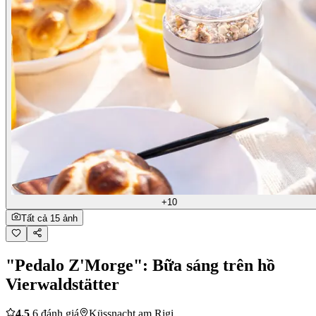
+10
Tất cả 15 ảnh
"Pedalo Z'Morge": Bữa sáng trên hồ
Vierwaldstätter
4.5
6 đánh giá
Küssnacht am Rigi