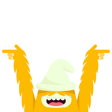
Chơi Bubble Ball tại Zurich
mỗi người
từ CHF 415