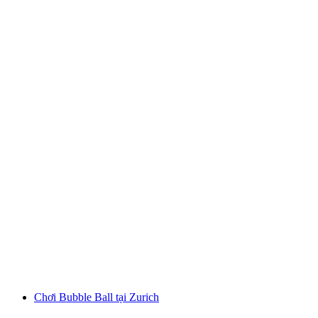
Đội Thế vận hội ở Dübendorf
mỗi người
từ CHF 49
Chơi Bubble Ball tại Zurich