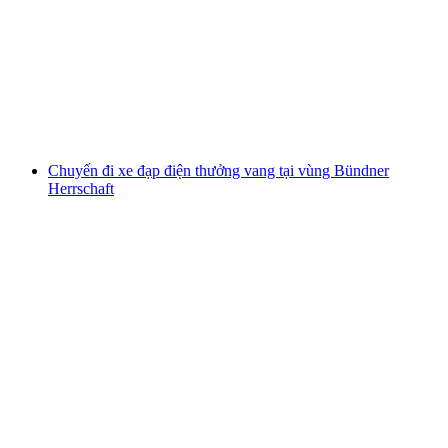
H Heidi Weintour Bündner Herrschaft
mỗi người
từ CHF 215
Chuyến đi xe đạp điện thưởng vang tại vùng Bündner
Herrschaft