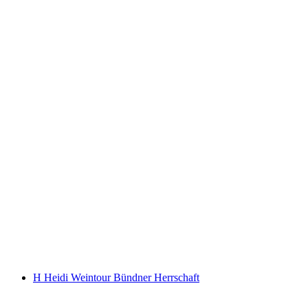
Chuyến đi thưởng thức rượu riêng tại Bündner
Herrschaft
mỗi người
từ CHF 88
H Heidi Weintour Bündner Herrschaft