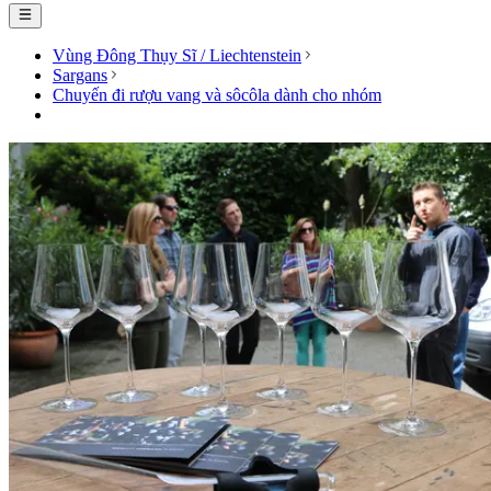
Vùng Đông Thụy Sĩ / Liechtenstein
Sargans
Chuyến đi rượu vang và sôcôla dành cho nhóm