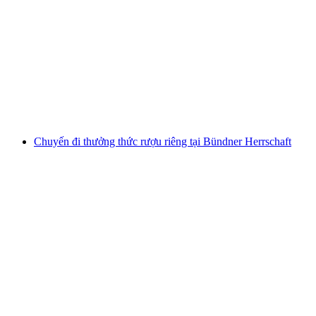
Tour rượu vang và bữa tối nhóm
mỗi người
từ CHF 135
Chuyến đi thưởng thức rượu riêng tại Bündner Herrschaft