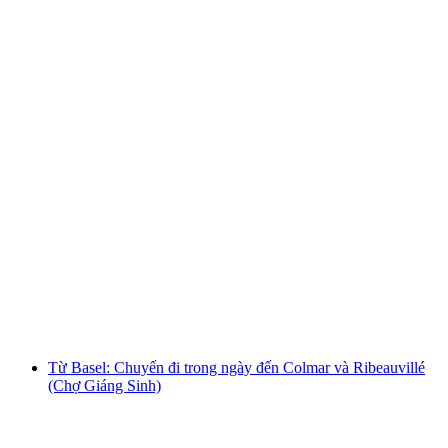
Chuyến tham quan thành phố Basel bằng xe
buýt
mỗi người
từ CHF 26
Từ Basel: Chuyến đi trong ngày đến Colmar và Ribeauvillé
(Chợ Giáng Sinh)