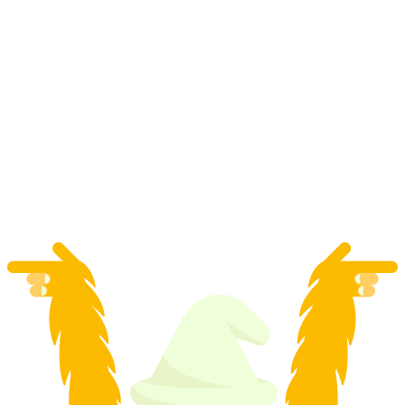
Chuyến đi xe buýt từ Basel: Văn hóa và ẩm
thực ở Black Forest
mỗi người
từ CHF 89