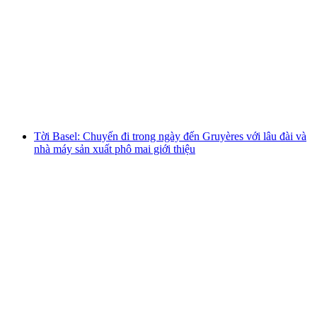
Từ Basel: Chuyến đi trong ngày đến Colmar
và Ribeauvillé (Chợ Giáng Sinh)
mỗi người
từ CHF 59
Tời Basel: Chuyến đi trong ngày đến Gruyères với lâu đài và
nhà máy sản xuất phô mai giới thiệu