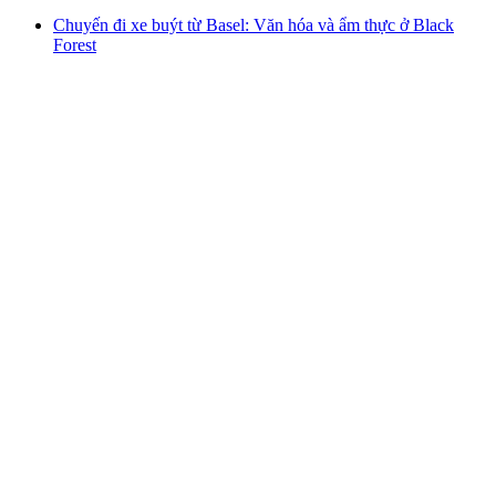
Chuyến đi xe buýt từ Basel: Văn hóa và ẩm thực ở Black
Forest