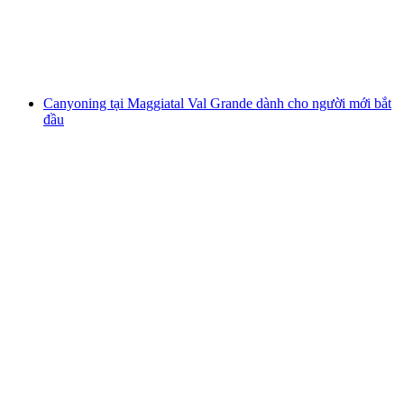
mỗi người
từ CHF 335
Canyoning tại Maggiatal Val Grande dành cho người mới bắt
đầu