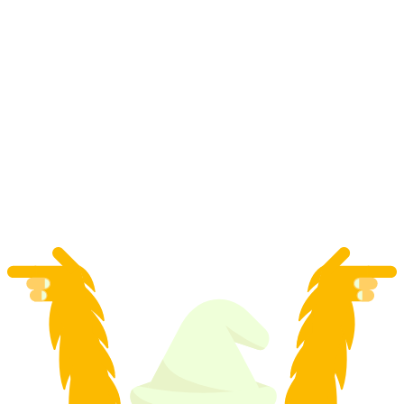
Lodrino Canyoning cho chuyên gia nửa ngày
mỗi người
từ CHF 259