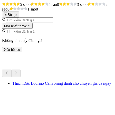
5 sao
0
4 sao
0
3 sao
0
2
sao
0
1 sao
0
Bộ lọc
Mới nhất trước
Không tìm thấy đánh giá
Xóa bộ lọc
Hoạt động khác
Thác nước Lodrino Canyoning dành cho chuyên gia cả ngày