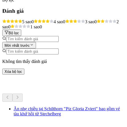
Đánh giá
5 sao
0
4 sao
0
3 sao
0
2
sao
0
1 sao
0
Bộ lọc
Mới nhất trước
Không tìm thấy đánh giá
Xóa bộ lọc
Hoạt động khác
Ăn nhẹ chiều tại Schilthorn "Piz Gloria Zvieri" bao gồm vé
tàu khứ hồi từ Stechelberg