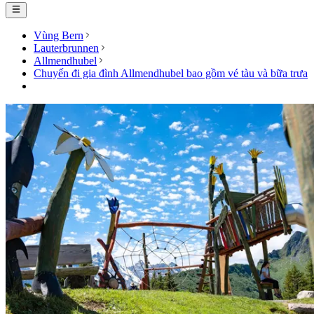
Vùng Bern
Lauterbrunnen
Allmendhubel
Chuyến đi gia đình Allmendhubel bao gồm vé tàu và bữa trưa