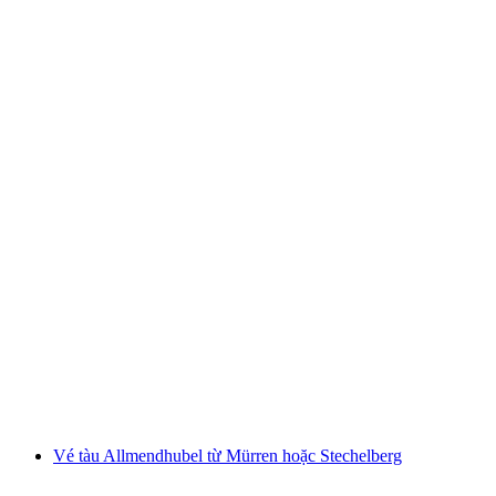
Gói trọn gói Piz Gloria bao gồm vé tàu từ
Stechelberg
mỗi người
từ CHF 126
Vé tàu Allmendhubel từ Mürren hoặc Stechelberg