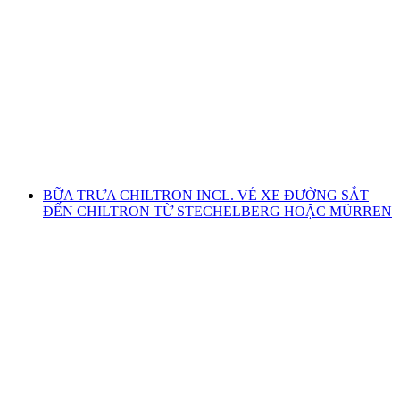
Vé tàu Allmendhubel từ Mürren hoặc
Stechelberg
mỗi người
từ CHF 16
BỮA TRƯA CHILTRON INCL. VÉ XE ĐƯỜNG SẮT
ĐẾN CHILTRON TỪ STECHELBERG HOẶC MÜRREN