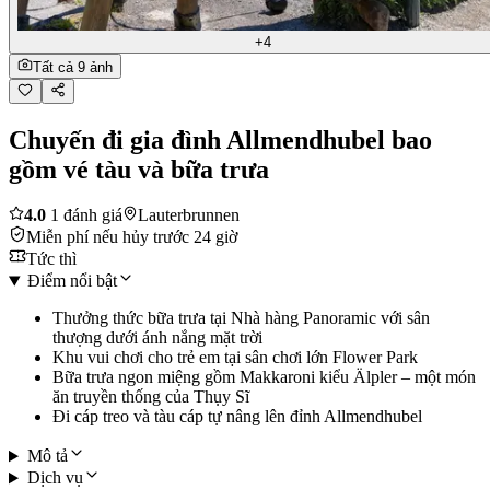
+4
Tất cả 9 ảnh
Chuyến đi gia đình Allmendhubel bao
gồm vé tàu và bữa trưa
4.0
1 đánh giá
Lauterbrunnen
Miễn phí nếu hủy trước 24 giờ
Tức thì
Điểm nổi bật
Thưởng thức bữa trưa tại Nhà hàng Panoramic với sân
thượng dưới ánh nắng mặt trời
Khu vui chơi cho trẻ em tại sân chơi lớn Flower Park
Bữa trưa ngon miệng gồm Makkaroni kiểu Älpler – một món
ăn truyền thống của Thụy Sĩ
Đi cáp treo và tàu cáp tự nâng lên đỉnh Allmendhubel
Mô tả
Dịch vụ