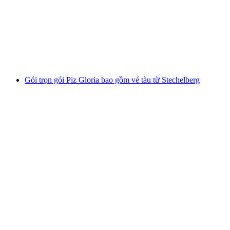
mỗi người
từ CHF 121
Gói trọn gói Piz Gloria bao gồm vé tàu từ Stechelberg